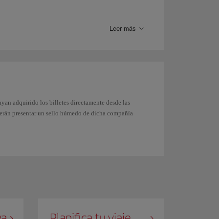
llo de Cuba en tu pasaporte, no podrás tramitar el ESTA
e la Embajada de Estados Unidos de tu lugar de
Leer más
seis cifras
. Debido a la tipografía del pasaporte, a
rate de que incluyes correctamente todos los caracteres
ayan adquirido los billetes directamente desde las
deberán presentar un sello húmedo de dicha compañía
va
Planifica tu viaje