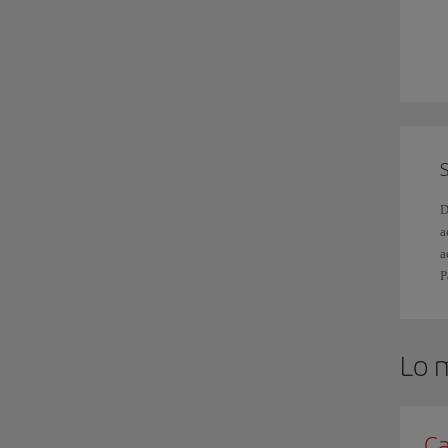
S
y
r
E
v
a
S
D
a
a
P
Lo 
Ca