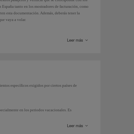
en España tanto en los mostradores de facturación, como
nten esta documentación. Además, deberás tener la
que vaya a volar.
ar a cualquier país en nuestro enlace con el
Ministerio
Leer más
(disponible solo en inglés).
ientos específicos exigidos por ciertos países de
specialmente en los periodos vacacionales. Es
y es tu responsabilidad el tener tu
documentación
control de policía o aduanas, te podría ser negada la
Leer más