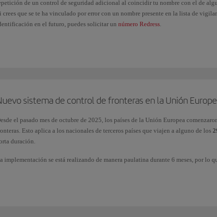
epetición de un control de seguridad adicional al coincidir tu nombre con el de algu
i crees que se te ha vinculado por error con un nombre presente en la lista de vigil
dentificación en el futuro, puedes solicitar un
número Redress
.
Nuevo sistema de control de fronteras en la Unión Europe
esde el pasado mes de octubre de 2025, los países de la Unión Europea comenzaro
ronteras. Esto aplica a los nacionales de terceros países que viajen a alguno de los
29
orta duración.
a implementación se está realizando de manera paulatina durante 6 meses, por lo qu
odos los datos de los pasajeros de forma inmediata. Transcurrido ese plazo, el EES 
aso fronterizos.
ara más información consulta la página oficial de la Unión Europea
Entry/Exit Sys