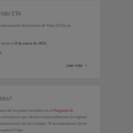
Unido: ETA
a Autorización Electrónica de Viaje (ETA), un
r desde el
8 de enero de 2025
.
5
.
Leer más
, consulta esta página
idos?
anos de los países incluidos en el
Programa de
s conveniente que efectúes el procedimiento de registro
a autorización oficial a tiempo. Te recomendamos llevar
 para el viaje.