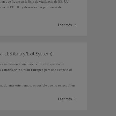
ien que figure en la lista de vigilancia de EE. UU.
ancia de EE. UU. y deseas evitar problemas de
Leer más
a: EES (Entry/Exit System)
n a implementar un nuevo control y gestión de
 estados de la Unión Europea
para una estancia de
e, durante este tiempo, es posible que no se recopilen
estará plenamente operativo en todos los controles de
Leer más
tem (EES)
y del
Ministerio del Interior.