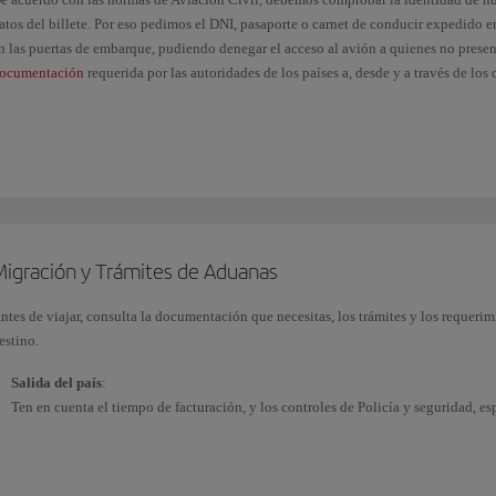
atos del billete. Por eso pedimos el DNI, pasaporte o carnet de conducir expedido 
n las puertas de embarque, pudiendo denegar el acceso al avión a quienes no prese
ocumentación
requerida por las autoridades de los países a, desde y a través de los 
i tienes la nacionalidad española puedes consultar los requisitos oficiales para viaj
e Asuntos Exteriores
(disponible solo en castellano).
onsulta otra documentación y vacunas según destinos en la página oficial de
IATA
e recomienda presentar el DNI físico para acreditar la identidad.
Migración y Trámites de Aduanas
ntes de viajar, consulta la documentación que necesitas, los trámites y los requerim
estino.
Salida del país
:
Ten en cuenta el tiempo de facturación, y los controles de Policía y seguridad, e
aconsejable tengas el billete, la tarjeta de embarque y la documentación a mano, 
personal en regla; ten en cuenta que, en caso de incumplimiento de las normas de 
entrada en el país de destino.