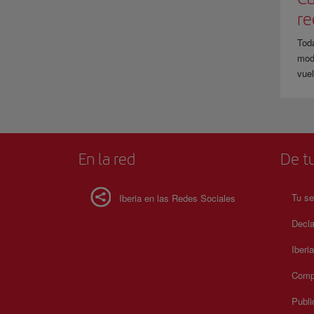
r
Tod
modi
vuel
En la red
De tu
Tu se
Iberia en las Redes Sociales
Decla
Iberi
Compr
Publi