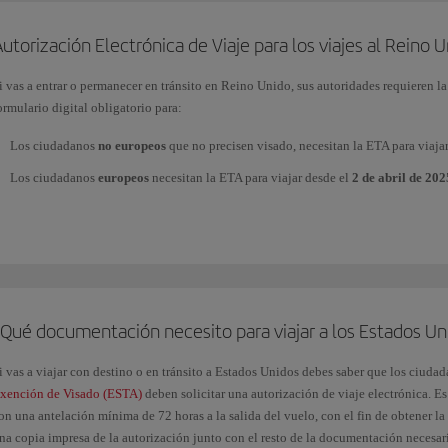
utorización Electrónica de Viaje para los viajes al Reino 
i vas a entrar o permanecer en tránsito en Reino Unido, sus autoridades requieren l
ormulario digital obligatorio para:
Los ciudadanos
no europeos
que no precisen visado, necesitan la ETA para viaja
Los ciudadanos
europeos
necesitan la ETA para viajar desde el
2 de abril de 202
e recomendamos que realices la solicitud con la máxima antelación.
ara gestionar la Autorización Electrónica de Viaje (ETA) y obtener más información
OV.UK/electronictravelauthorisation
.
¿Qué documentación necesito para viajar a los Estados Un
i vas a viajar con destino o en tránsito a Estados Unidos debes saber que los ciudad
xención de Visado (ESTA)
deben solicitar una autorización de viaje electrónica. E
on una antelación mínima de 72 horas a la salida del vuelo, con el fin de obtener l
na copia impresa de la autorización junto con el resto de la documentación necesaria