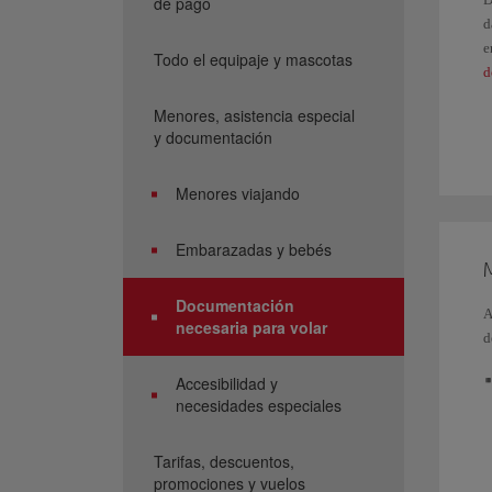
de pago
d
e
Todo el equipaje y mascotas
d
Menores, asistencia especial
S
y documentación
d
C
Menores viajando
S
Embarazadas y bebés
Documentación
A
necesaria para volar
d
Accesibilidad y
necesidades especiales
Tarifas, descuentos,
promociones y vuelos