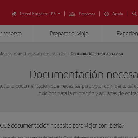
United Kingdom - ES
Empresas
Ayuda
r reserva
Preparar el viaje
Experienc
Menores, asistencia especial y documentación
Documentación necesaria para volar
Documentación necesar
ulta la documentación que necesitas para volar con Iberia, así 
exigidos para la migración y aduanas de entrada
¿Qué documentación necesito para viajar con Iberia?
e acuerdo con las normas de Aviación Civil, debemos comprobar la identidad de nue