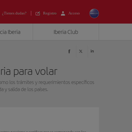
¿Tienes dudas?
Registro
Acceso
ia Iberia
Iberia Club
ia para volar
como los trámites y requerimientos específicos
 y salida de los países.
stros pasajeros y verificar que se corresponde con los