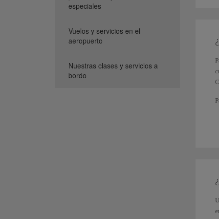
especiales
Vuelos y servicios en el
¿
aeropuerto
P
Nuestras clases y servicios a
c
bordo
C
P
d
c
E
p
t
T
l
S
U
e