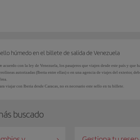
i has estado en
Cuba después del 12 de enero de 2021
y, por tanto, presentas un se
 deberás
solicitar un visado
B1 o B2 en el Consulado General o Sección Consular d
esidencia.
l número de
pasaporte español
consta de nueve caracteres,
tres letras
seguidas de
eces se puede confundir el número 0 (cero) en lugar de la letra O y viceversa. Asegú
l rellenar el ESTA.
ello húmedo en el billete de salida de Venezuela
e acuerdo con la ley de Venezuela, los pasajeros que viajen desde este país y que h
erolíneas autorizadas (Iberia entre ellas) o en una agencia de viajes del exterior, 
érea.
ara viajar con Iberia desde Caracas, no es necesario este sello en tu billete.
más buscado
mbios y
Gestiona tu reser