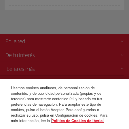
En la red
De tu interés
Iberia es más
Transparencia
Usamos cookies analíticas, de personalización de
contenido, y de publicidad personalizada (propias y de
Venta telefónica
terceros) para mostrarte contenido útil y basado en tus
+44 0 20 3003 2109
preferencias de navegación. Para aceptar este tipo de
cookies, pulsa el botón Aceptar. Para configurarlas o
Lunes a domingo 00:00 - 24:00 horas ( español e inglés).
rechazar su uso, pulsa en Configuración de cookies. Para
más información, lee la
Política de Cookies de Iberia.