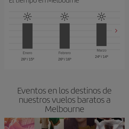
Marzo
Enero
Febrero
24º
/
14º
26º
/
15º
26º
/
16º
Eventos en los destinos de
nuestros vuelos baratos a
Melbourne