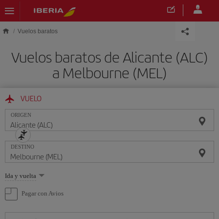
Saltar al contenido principal
Vuelos baratos
Vuelos baratos de Alicante (ALC)
a Melbourne (MEL)
VUELO
ORIGEN
DESTINO
Seleccione
Ida y vuelta
una
opción
Pagar con Avios