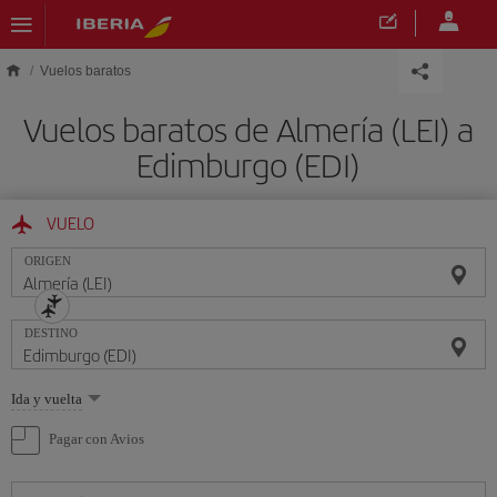
Saltar al contenido principal
Vuelos baratos
Vuelos baratos de Almería (LEI) a
Edimburgo (EDI)
VUELO
ORIGEN
DESTINO
Seleccione
Ida y vuelta
una
opción
Pagar con Avios