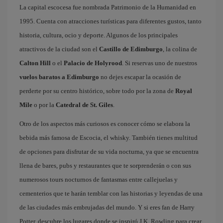
La capital escocesa fue nombrada Patrimonio de la Humanidad en
1995. Cuenta con atracciones turísticas para diferentes gustos, tanto
historia, cultura, ocio y deporte. Algunos de los principales
atractivos de la ciudad son el
Castillo de Edimburgo
, la colina de
Calton Hill
o el
Palacio de Holyrood
. Si reservas uno de nuestros
vuelos baratos a Edimburgo
no dejes escapar la ocasión de
perderte por su centro histórico, sobre todo por la zona de
Royal
Mile
o por la
Catedral de St. Giles
.
Otro de los aspectos más curiosos es conocer cómo se elabora la
bebida más famosa de Escocia, el whisky. También tienes multitud
de opciones para disfrutar de su vida nocturna, ya que se encuentra
llena de bares, pubs y restaurantes que te sorprenderán o con sus
numerosos tours nocturnos de fantasmas entre callejuelas y
cementerios que te harán temblar con las historias y leyendas de una
de las ciudades más embrujadas del mundo. Y si eres fan de Harry
Potter, descubre los lugares donde se inspiró J.K. Rowling para crear