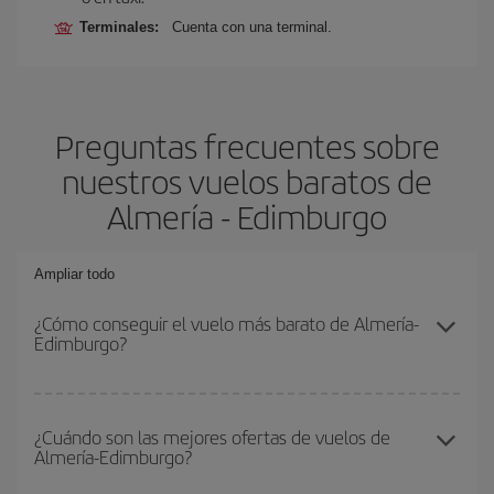
Terminales:
Cuenta con una terminal.
Preguntas frecuentes sobre
nuestros vuelos baratos de
Almería - Edimburgo
Ampliar todo
¿Cómo conseguir el vuelo más barato de Almería-
Edimburgo?
Podrás ahorrar en tu billete de avión de Almería-Edimburgo-dest y
conseguir el vuelo más barato si evitas temporadas altas,
¿Cuándo son las mejores ofertas de vuelos de
Almería-Edimburgo?
compras con antelación y puedes ser flexible con las fechas y
horarios de ida y vuelta.