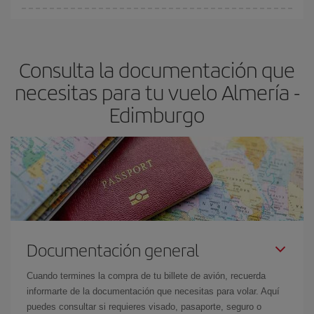
Cualquier día de la semana puedes encontrar vuelos baratos. Las
claves para encontrar los mejores precios son
anticiparte y ser
flexible.
Lo normal es que
cuanto antes
reserves tus billetes de
Consulta la documentación que
avión más baratos te saldrán. Además, si buscas los vuelos con
las fechas y los horarios del viaje un poco abiertos, podrás
elegir
necesitas para tu vuelo Almería -
el precio más barato.
Edimburgo
Documentación general
Cuando termines la compra de tu billete de avión, recuerda
informarte de la documentación que necesitas para volar. Aquí
puedes consultar si requieres visado, pasaporte, seguro o