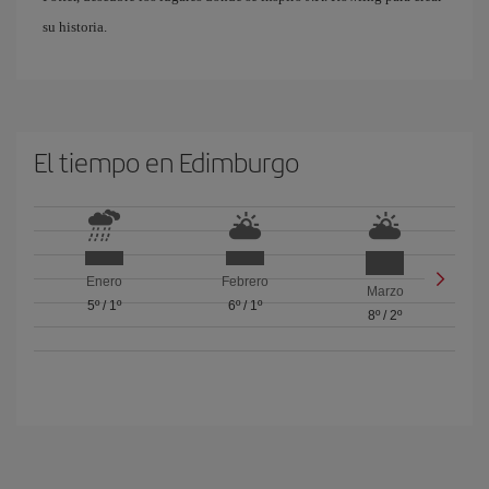
su historia.
El tiempo en Edimburgo
Enero
Febrero
Marzo
5º
/
1º
6º
/
1º
8º
/
2º