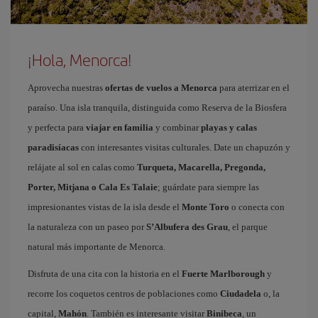
¡Hola, Menorca!
Aprovecha nuestras
ofertas de vuelos a Menorca
para aterrizar en el
paraíso. Una isla tranquila, distinguida como Reserva de la Biosfera
y perfecta para
viajar en familia
y combinar
playas y calas
paradisíacas
con interesantes visitas culturales. Date un chapuzón y
relájate al sol en calas como
Turqueta, Macarella, Pregonda,
Porter, Mitjana o Cala Es Talaie
; guárdate para siempre las
impresionantes vistas de la isla desde el
Monte Toro
o conecta con
la naturaleza con un paseo por
S’Albufera des Grau
, el parque
natural más importante de Menorca.
Disfruta de una cita con la historia en el
Fuerte Marlborough
y
recorre los coquetos centros de poblaciones como
Ciudadela
o, la
capital,
Mahón
. También es interesante visitar
Binibeca
, un