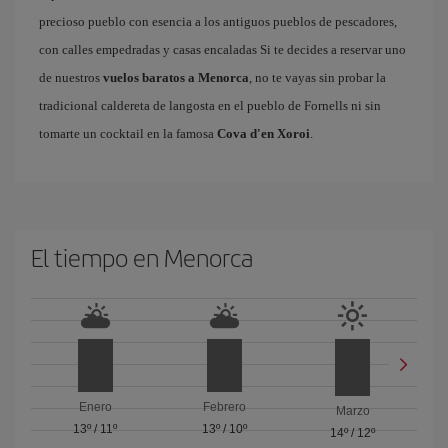
precioso pueblo con esencia a los antiguos pueblos de pescadores,
con calles empedradas y casas encaladas Si te decides a reservar uno
de nuestros
vuelos baratos a Menorca
, no te vayas sin probar la
tradicional caldereta de langosta en el pueblo de Fornells ni sin
tomarte un cocktail en la famosa
Cova d'en Xoroi
.
El tiempo en Menorca
Enero
Febrero
Marzo
13º
/
11º
13º
/
10º
14º
/
12º