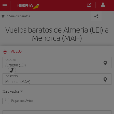
Saltar al contenido principal
Vuelos baratos
Vuelos baratos de Almería (LEI) a
Menorca (MAH)
VUELO
ORIGEN
DESTINO
Seleccione
Ida y vuelta
una
opción
Pagar con Avios