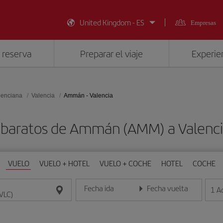
United Kingdom - ES
Empresas
 reserva
Preparar el viaje
Experien
lenciana
Valencia
Ammán - Valencia
 baratos de Ammán (AMM) a Valenci
VUELO
VUELO + HOTEL
VUELO + COCHE
HOTEL
COCHE
Fecha ida
Fecha vuelta
1
A
Introduce la fecha en formato día/mes/año
Introduce la fecha en format