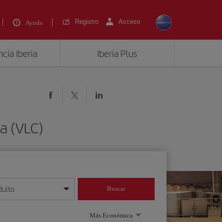
Registro
Acceso
Ayuda
cia Iberia
Iberia Plus
a (VLC)
dulto
Buscar
o día/mes/año
Más Económica