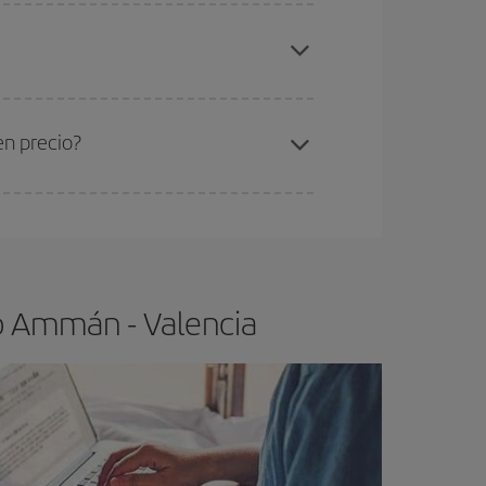
elo y de que las tarifas más baratas (turista)
mmán-Valencia-dest
.
ra el vuelo más barato.
en precio?
ser flexible.
Lo normal es que
cuanto antes
 poco abiertos, podrás
elegir el precio más
o Ammán - Valencia