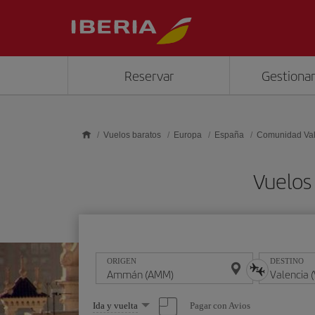
Saltar al contenido principal
Reservar
Gestionar
Vuelos baratos
Europa
España
Comunidad Va
Vuelos
ORIGEN
DESTINO
Seleccione
Pagar con Avios
Ida y vuelta