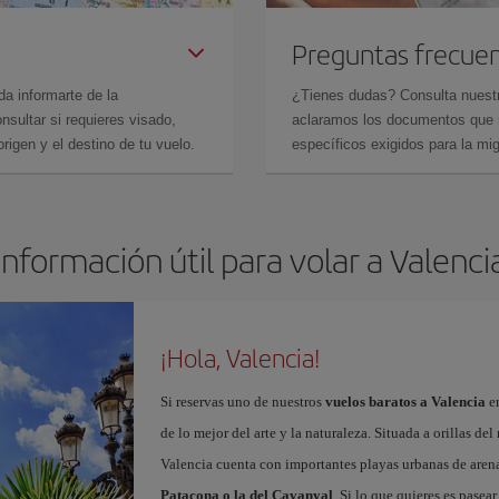
Preguntas frecue
da informarte de la
¿Tienes dudas? Consulta nues
sultar si requieres visado,
aclaramos los documentos que ne
rigen y el destino de tu vuelo.
específicos exigidos para la mi
Información útil para volar a Valenci
¡Hola, Valencia!
Si reservas uno de nuestros
vuelos baratos a Valencia
en
de lo mejor del arte y la naturaleza. Situada a orillas del
Valencia cuenta con importantes playas urbanas de aren
Patacona o la del Cavanyal
. Si lo que quieres es pasea