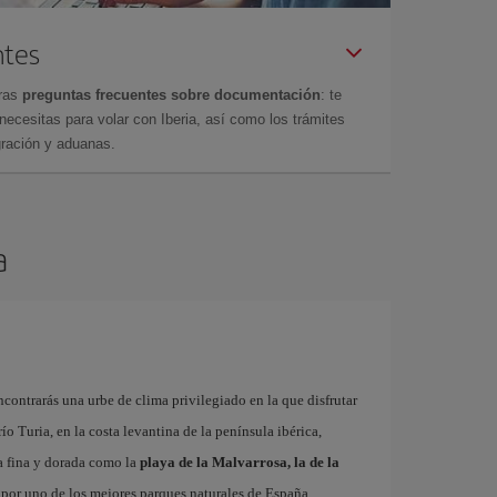
ntes
tras
preguntas frecuentes sobre documentación
: te
cesitas para volar con Iberia, así como los trámites
gración y aduanas.
a
contrarás una urbe de clima privilegiado en la que disfrutar
 río Turia, en la costa levantina de la península ibérica,
a fina y dorada como la
playa de la Malvarrosa, la de la
r por uno de los mejores parques naturales de España,