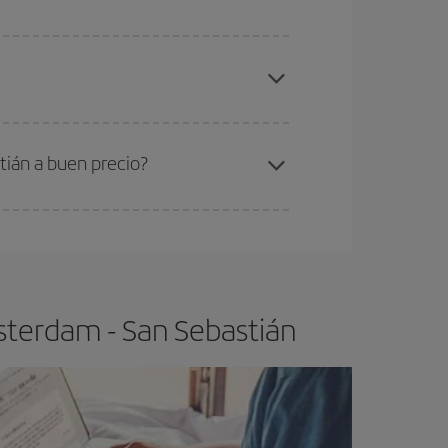
gunos
horarios
puede que te hagan ahorrar aún
elo y de que las tarifas más baratas (turista)
msterdam-San Sebastián-dest
.
ra el vuelo más barato.
tián a buen precio?
ser flexible.
Lo normal es que
cuanto antes
 poco abiertos, podrás
elegir el precio más
sterdam - San Sebastián