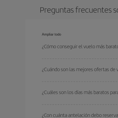
Preguntas frecuentes s
Ampliar todo
¿Cómo conseguir el vuelo más bara
Podrás ahorrar en tu billete de avión de Ámsterd
flexible con las fechas y horarios de ida y vuelta.
¿Cuándo son las mejores ofertas de
Puedes conseguir los vuelos más baratos viajan
periodos de vacaciones escolares son temporada
¿Cuáles son los días más baratos pa
precios encontrarás.
Para saber qué días te saldrá más económico vol
quieres ir y en qué fechas habías pensado viajar
¿Con cuánta antelación debo reserva