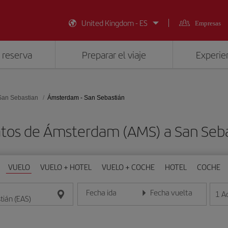
United Kingdom - ES
Empresas
 reserva
Preparar el viaje
Experien
San Sebastian
Ámsterdam - San Sebastián
atos de Ámsterdam (AMS) a San Seba
VUELO
VUELO + HOTEL
VUELO + COCHE
HOTEL
COCHE
Fecha ida
Fecha vuelta
1
A
Introduce la fecha en formato día/mes/año
Introduce la fecha en format