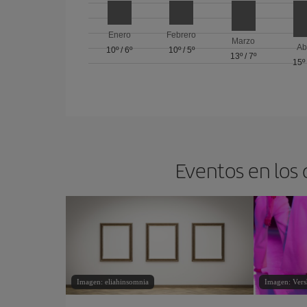
Enero
Febrero
Marzo
Ab
10º
/
6º
10º
/
5º
13º
/
7º
15º
Eventos en los 
Imagen: eliahinsomnia
Imagen: Vers