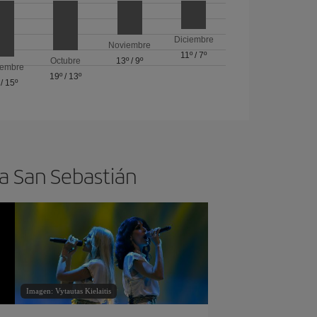
Diciembre
Noviembre
11º
/
7º
Octubre
13º
/
9º
iembre
19º
/
13º
/
15º
 a San Sebastián
Imagen: Vytautas Kielaitis