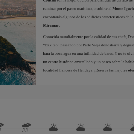
Concha
son la mejor opción para disfrutar de un rato de 
caminar por el paseo marítimo, o subirte al
Monte Iguel
encontrarás algunos de los edificios característicos de l
Miramar
.
Conocida mundialmente por la calidad de sus chefs, Dono
“txikiteo” paseando por Parte Vieja donostiarra y degust
hará la boca agua en una infinidad de bares. Y no te olvi
un centro histórico amurallado y un paseo sobre la bahí
localidad francesa de Hendaya. ¡Reserva las mejores
ofe