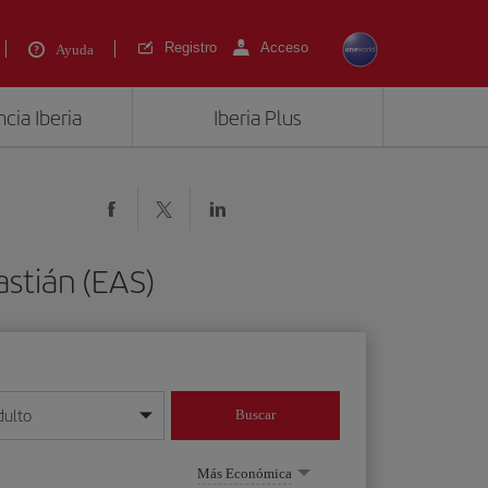
Registro
Acceso
Ayuda
cia Iberia
Iberia Plus
stián (EAS)
dulto
Buscar
o día/mes/año
Más Económica