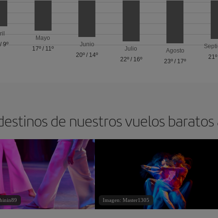
ril
Mayo
/
9º
Junio
Sept
17º
/
11º
Julio
Agosto
20º
/
14º
21º
22º
/
16º
23º
/
17º
destinos de nuestros vuelos baratos
hinin89
Imagen: Master1305