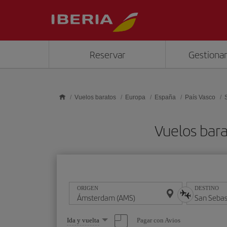
Saltar al contenido principal
Reservar
Gestionar
Vuelos baratos
Europa
España
País Vasco
Vuelos bar
ORIGEN
DESTINO
Seleccione
Pagar con Avios
Ida y vuelta