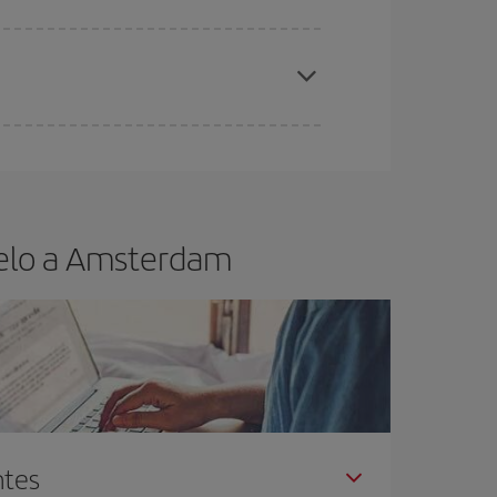
elo y de que las tarifas más baratas (turista)
msterdam.
ra el vuelo más barato.
uelo a Amsterdam
ntes