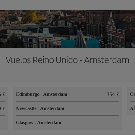
Vuelos Reino Unido - Amsterdam
6 £
354 £
Edimburgo
-
Amsterdam
Ca
9 £
Newcastle
-
Amsterdam
A
Glasgow
-
Amsterdam