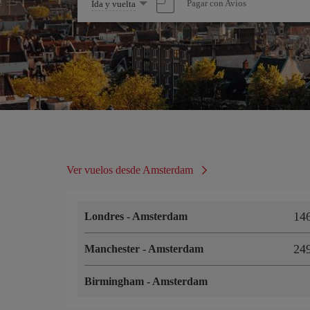
Seleccione
Pagar con Avios
Ida y vuelta
una
opción
Ver vuelos desde Amsterdam
14
Londres
-
Amsterdam
24
Manchester
-
Amsterdam
Birmingham
-
Amsterdam