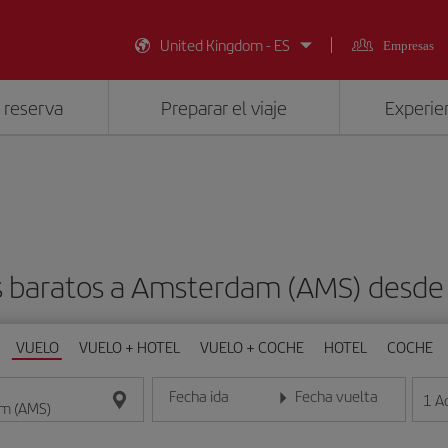
United Kingdom - ES
Empresas
 reserva
Preparar el viaje
Experien
s baratos a Amsterdam (AMS) desde
VUELO
VUELO + HOTEL
VUELO + COCHE
HOTEL
COCHE
Fecha ida
Fecha vuelta
1
A
Introduce la fecha en formato día/mes/año
Introduce la fecha en format