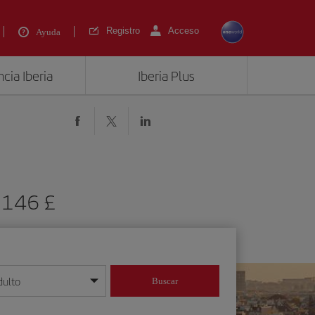
Registro
Acceso
Ayuda
cia Iberia
Iberia Plus
 146 £
dulto
Buscar
o día/mes/año