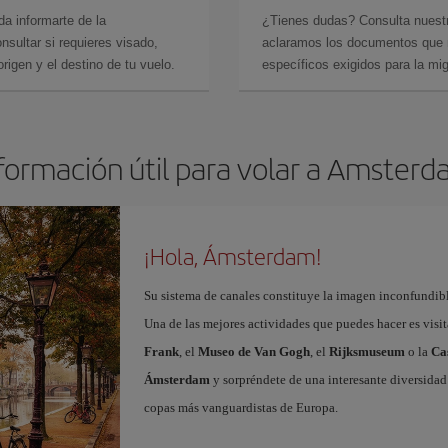
da informarte de la
¿Tienes dudas? Consulta nues
sultar si requieres visado,
aclaramos los documentos que ne
rigen y el destino de tu vuelo.
específicos exigidos para la mi
formación útil para volar a Amster
¡Hola, Ámsterdam!
Su sistema de canales constituye la imagen inconfundibl
Una de las mejores actividades que puedes hacer es visi
Frank
, el
Museo de Van Gogh
, el
Rijksmuseum
o la
Ca
Ámsterdam
y sorpréndete de una interesante diversidad 
copas más vanguardistas de Europa.