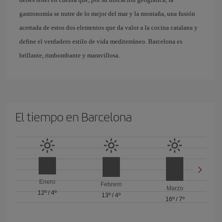
gastronomía se nutre de lo mejor del mar y la montaña, una fusión
acertada de estos dos elementos que da valor a la cocina catalana y
define el verdadero estilo de vida mediterráneo. Barcelona es
brillante, rimbombante y maravillosa.
El tiempo en Barcelona
Enero
Febrero
Marzo
12º
/
4º
13º
/
4º
16º
/
7º