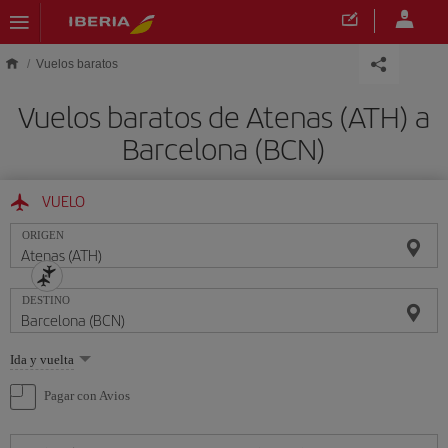
Saltar al contenido principal
Vuelos baratos
Vuelos baratos de Atenas (ATH) a
Barcelona (BCN)
VUELO
ORIGEN
DESTINO
Seleccione
Ida y vuelta
una
opción
Pagar con Avios