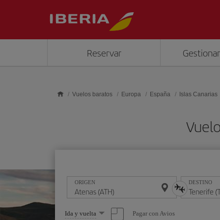
Saltar al contenido principal
Reservar
Gestionar
Vuelos baratos
Europa
España
Islas Canarias
Vuelo
ORIGEN
DESTINO
Seleccione
Pagar con Avios
Ida y vuelta