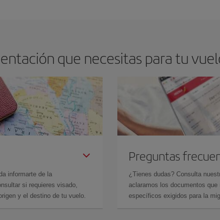
os baratos. Las claves para encontrar los mejores precios son
anticiparte y 
drán. Además, si buscas los vuelos con las fechas y los horarios del viaje un
entación que necesitas para tu vuelo
Preguntas frecue
da informarte de la
¿Tienes dudas? Consulta nues
sultar si requieres visado,
aclaramos los documentos que ne
rigen y el destino de tu vuelo.
específicos exigidos para la mi