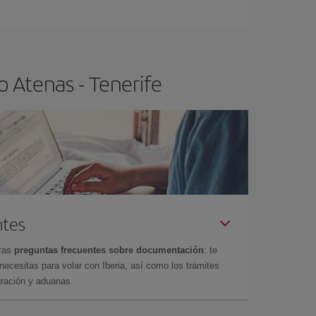
ser flexible.
Lo normal es que
cuanto antes
 poco abiertos, podrás
elegir el precio más
 Atenas - Tenerife
ntes
tras
preguntas frecuentes sobre documentación
: te
cesitas para volar con Iberia, así como los trámites
gración y aduanas.