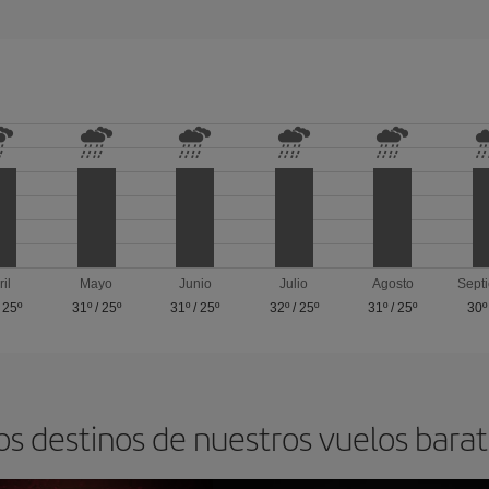
ril
Mayo
Junio
Julio
Agosto
Sept
/
25º
31º
/
25º
31º
/
25º
32º
/
25º
31º
/
25º
30º
os destinos de nuestros vuelos barat