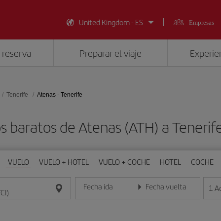
United Kingdom - ES
Empresas
 reserva
Preparar el viaje
Experien
Tenerife
Atenas - Tenerife
s baratos de Atenas (ATH) a Tenerife
VUELO
VUELO + HOTEL
VUELO + COCHE
HOTEL
COCHE
Fecha ida
Fecha vuelta
1
A
Introduce la fecha en formato día/mes/año
Introduce la fecha en format