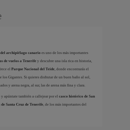
e
 del archipiélago canario
es uno de los más importantes
as de vuelos a Tenerife
y descubre una isla rica en historia,
frece el
Parque Nacional del Teide
, donde encontrarás el
 los Gigantes. Si quieres disfrutar de un buen baño al sol,
dos y arena negra, al sur, las de arena más fina y clara.
e
y apúntate también a callejear por el
casco histórico de San
 de Santa Cruz de Tenerife
, de los más importantes del