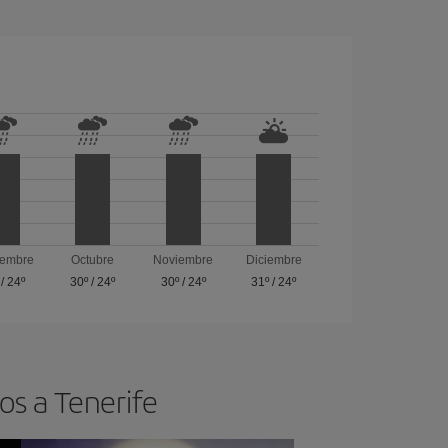
iembre
Octubre
Noviembre
Diciembre
/
24º
30º
/
24º
30º
/
24º
31º
/
24º
os a Tenerife