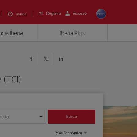
Registro
Acceso
Ayuda
cia Iberia
Iberia Plus
 (TCI)
dulto
Buscar
o día/mes/año
Más Económica