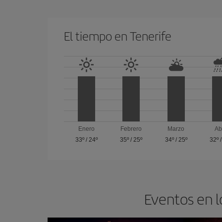
El tiempo en Tenerife
Enero
Febrero
Marzo
Ab
33º
/
24º
35º
/
25º
34º
/
25º
32º
Eventos en l