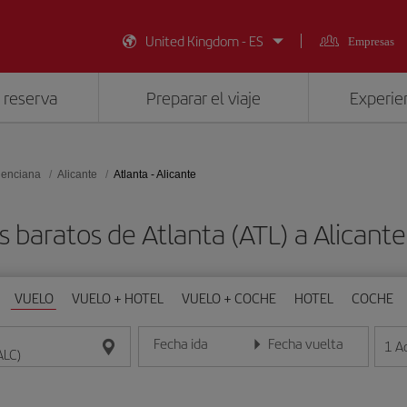
United Kingdom - ES
Empresas
 reserva
Preparar el viaje
Experien
lenciana
Alicante
Atlanta - Alicante
s baratos de Atlanta (ATL) a Alicante
VUELO
VUELO + HOTEL
VUELO + COCHE
HOTEL
COCHE
Fecha ida
Fecha vuelta
1
A
Introduce la fecha en formato día/mes/año
Introduce la fecha en format