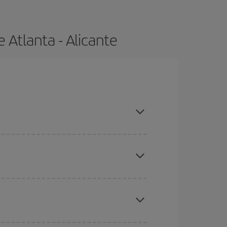
 Atlanta - Alicante
ras con antelación y puedes ser flexible con las
ratos
. Dinos desde dónde vuelas, a dónde
ra días cercanos
, tanto de ida como de vuelta,
gunos
horarios
puede que te hagan ahorrar aún