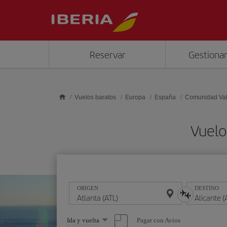
Saltar al contenido principal
Reservar
Gestionar
Vuelos baratos
Europa
España
Comunidad Va
Vuelo
ORIGEN
DESTINO
Seleccione
Pagar con Avios
Ida y vuelta