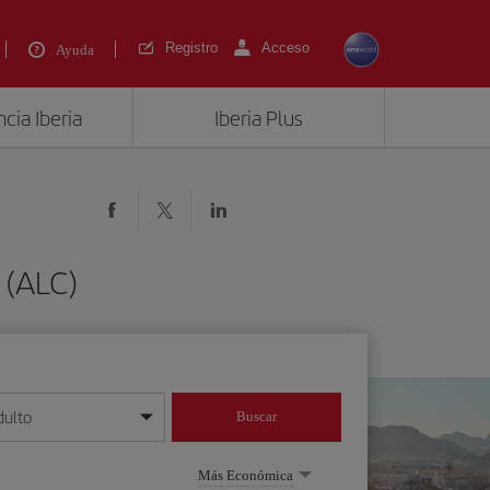
Registro
Acceso
Ayuda
cia Iberia
Iberia Plus
 (ALC)
dulto
Buscar
o día/mes/año
Más Económica