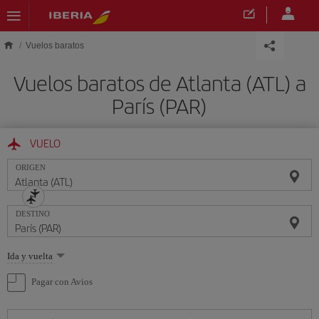
Saltar al contenido principal
Vuelos baratos
Vuelos baratos de Atlanta (ATL) a
París (PAR)
VUELO
ORIGEN
DESTINO
Seleccione
Ida y vuelta
una
opción
Pagar con Avios