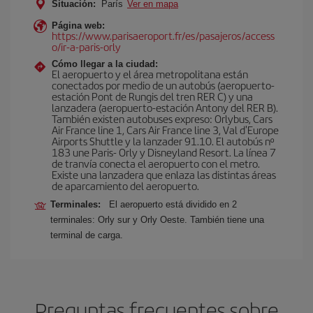
Situación:
París
Ver en mapa
Página web:
https://www.parisaeroport.fr/es/pasajeros/access
o/ir-a-paris-orly
Cómo llegar a la ciudad:
El aeropuerto y el área metropolitana están
conectados por medio de un autobús (aeropuerto-
estación Pont de Rungis del tren RER C) y una
lanzadera (aeropuerto-estación Antony del RER B).
También existen autobuses expreso: Orlybus, Cars
Air France line 1, Cars Air France line 3, Val d'Europe
Airports Shuttle y la lanzader 91.10. El autobús nº
183 une Paris- Orly y Disneyland Resort. La línea 7
de tranvía conecta el aeropuerto con el metro.
Existe una lanzadera que enlaza las distintas áreas
de aparcamiento del aeropuerto.
Terminales:
El aeropuerto está dividido en 2
terminales: Orly sur y Orly Oeste. También tiene una
terminal de carga.
Preguntas frecuentes sobre