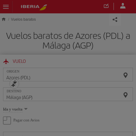
Saltar al contenido principal
Vuelos baratos
Vuelos baratos de Azores (PDL) a
Málaga (AGP)
VUELO
ORIGEN
DESTINO
Seleccione
Ida y vuelta
una
opción
Pagar con Avios