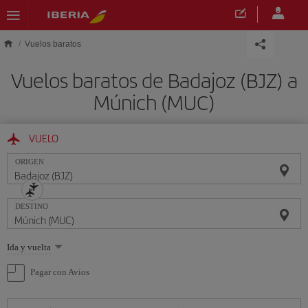
Saltar al contenido principal
Vuelos baratos
Vuelos baratos de Badajoz (BJZ) a
Múnich (MUC)
VUELO
ORIGEN
DESTINO
Seleccione
Ida y vuelta
una
opción
Pagar con Avios