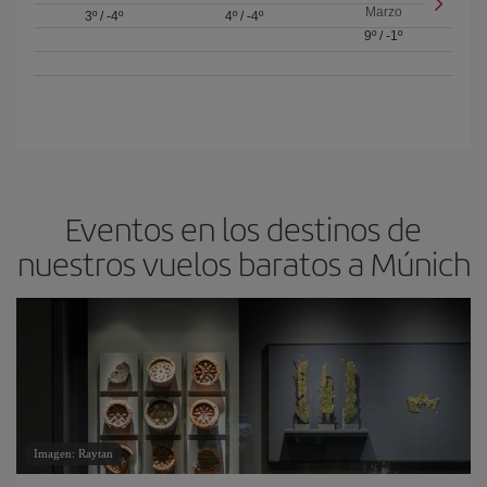
Marzo
3º
/
-4º
4º
/
-4º
9º
/
-1º
Eventos en los destinos de
nuestros vuelos baratos a Múnich
Imagen: Raytan