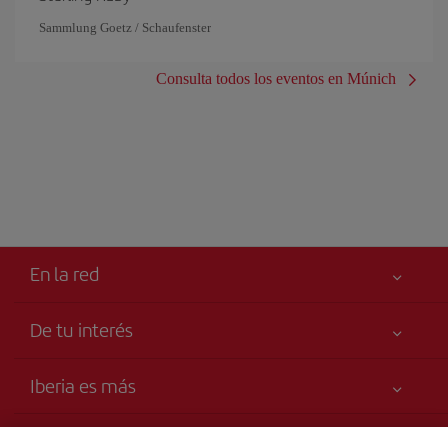
Sammlung Goetz / Schaufenster
Consulta todos los eventos en Múnich
En la red
De tu interés
Tu seguridad es lo primero
Iberia es más
Declaración de accesibilidad
Noticias y Novedades
Compromiso de servicio
Transparencia