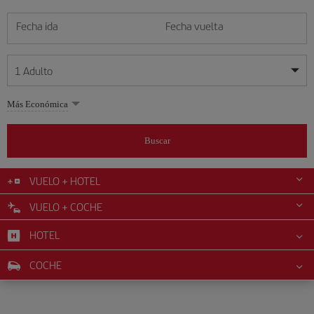
Fecha ida
Fecha vuelta
1
Adulto
Mis fechas son flexibles
Mis fechas son flexibles
Más Económica
1
+
Adulto
agosto
agosto
2026
2026
Más de 11 años
Buscar
Lunes
Lunes
Martes
Martes
Miércoles
Miércoles
Jueves
Jueves
Viernes
Viernes
Sábado
Sábado
Domingo
Domingo
L
L
M
M
X
X
J
J
V
V
S
S
D
D
0
+
Niño
De 2 a 11 años
VUELO + HOTEL
1
1
2
2
3
3
4
4
5
5
6
6
7
7
8
8
9
9
VUELO + COCHE
0
+
Bebé
10
10
11
11
12
12
13
13
14
14
15
15
16
16
Menos de 2 años
HOTEL
17
17
18
18
19
19
20
20
21
21
22
22
23
23
24
24
25
25
26
26
27
27
28
28
29
29
30
30
COCHE
31
31