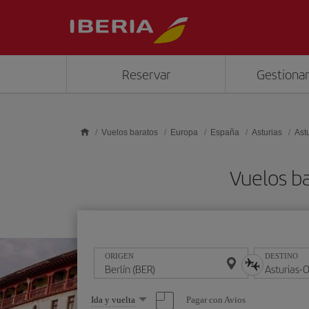
Saltar al contenido principal
Reservar
Gestionar
Vuelos baratos
Europa
España
Asturias
Ast
Vuelos ba
ORIGEN
DESTINO
Seleccione
Pagar con Avios
Ida y vuelta