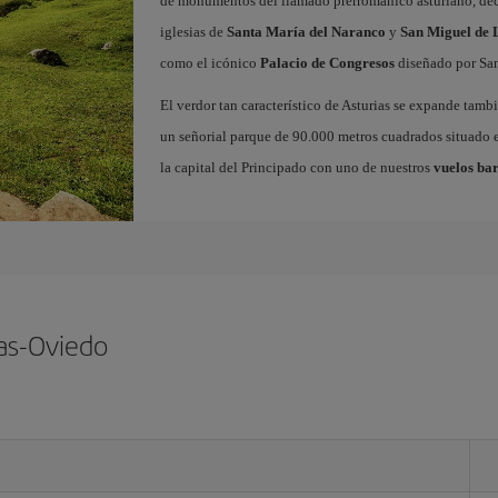
de monumentos del llamado prerrománico asturiano, decl
iglesias de
Santa María del Naranco
y
San Miguel de L
como el icónico
Palacio de Congresos
diseñado por San
El verdor tan característico de Asturias se expande tamb
un señorial parque de 90.000 metros cuadrados situado e
la capital del Principado con uno de nuestros
vuelos bar
ias-Oviedo