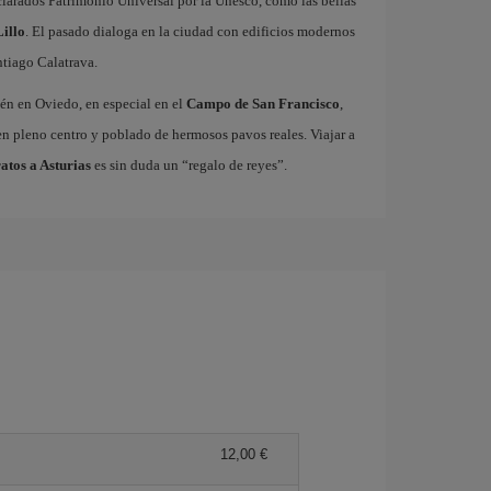
arados Patrimonio Universal por la Unesco, como las bellas
illo
. El pasado dialoga en la ciudad con edificios modernos
tiago Calatrava.
ién en Oviedo, en especial en el
Campo de San Francisco
,
n pleno centro y poblado de hermosos pavos reales. Viajar a
atos a Asturias
es sin duda un “regalo de reyes”.
12,00 €