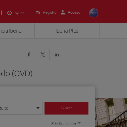
Registro
Acceso
Ayuda
cia Iberia
Iberia Plus
iedo (OVD)
dulto
Buscar
o día/mes/año
Más Económica