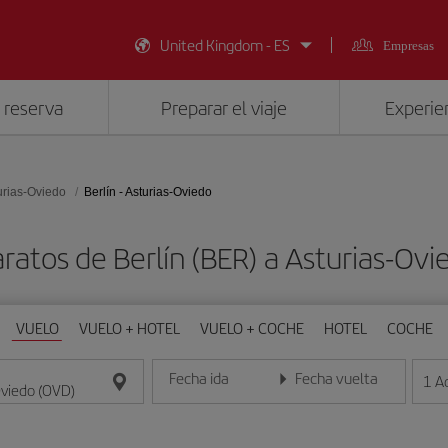
United Kingdom - ES
Empresas
 reserva
Preparar el viaje
Experien
urias-Oviedo
Berlín - Asturias-Oviedo
ratos de Berlín (BER) a Asturias-Ov
VUELO
VUELO + HOTEL
VUELO + COCHE
HOTEL
COCHE
Fecha ida
Fecha vuelta
1
A
Introduce la fecha en formato día/mes/año
Introduce la fecha en format