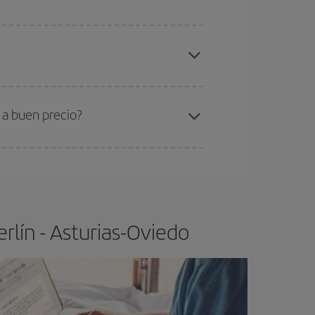
elo y de que las tarifas más baratas (turista)
rlín-Asturias-Oviedo-dest
.
ra el vuelo más barato.
 a buen precio?
ser flexible.
Lo normal es que
cuanto antes
 poco abiertos, podrás
elegir el precio más
rlín - Asturias-Oviedo