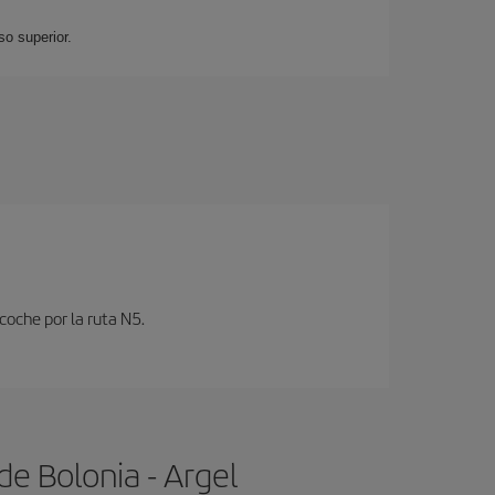
so superior.
coche por la ruta N5.
e Bolonia - Argel