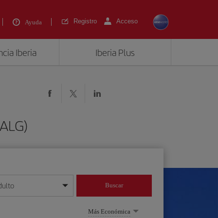
Registro
Acceso
Ayuda
cia Iberia
Iberia Plus
(ALG)
dulto
Buscar
o día/mes/año
Más Económica