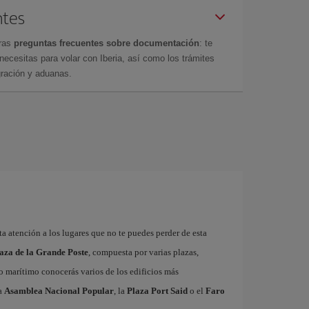
ntes
tras
preguntas frecuentes sobre documentación
: te
cesitas para volar con Iberia, así como los trámites
gración y aduanas.
sta atención a los lugares que no te puedes perder de esta
aza de la Grande Poste
, compuesta por varias plazas,
o marítimo conocerás varios de los edificios más
la
Asamblea Nacional Popular
, la
Plaza Port Said
o el
Faro