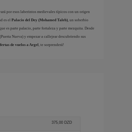
evará por esos laberintos medievales típicos con un origen
ad es el
Palacio del Dey (Mohamed Taleb)
, un soberbio
ue es parte palacio, parte fortaleza y parte mezquita. Desde
(Puerta Nueva) y empezar a callejear descubriendo sus
fertas de vuelos a Argel
, te sorprenderá!
375,00 DZD