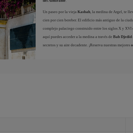
del Almirante
.
Un paseo por la vieja
Kasbah
, la medina de Argel, te ll
cien por cien bereber. El edificio más antiguo de la ciud
complejo palaciego construido entre los siglos X y XVI q
aquí puedes acceder a la medina a través de
Bab Djedid
secretos y su aire decadente. ¡Reserva nuestras mejores
o