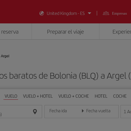
United Kingdom - ES
Empresas
 reserva
Preparar el viaje
Experien
 Argel
os baratos de Bolonia (BLQ) a Argel 
VUELO
VUELO + HOTEL
VUELO + COCHE
HOTEL
COCHE
Fecha ida
Fecha vuelta
1
A
Introduce la fecha en formato día/mes/año
Introduce la fecha en format