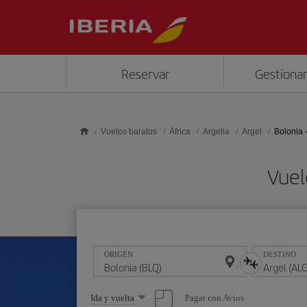
Saltar al contenido principal
Reservar
Gestionar
Vuelos baratos
África
Argelia
Argel
Bolonia -
Vuel
ORIGEN
DESTINO
Seleccione
Pagar con Avios
Ida y vuelta