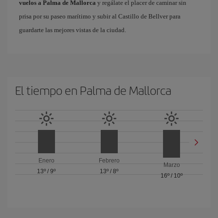
vuelos a Palma de Mallorca
y regálate el placer de caminar sin
prisa por su paseo marítimo y subir al Castillo de Bellver para
guardarte las mejores vistas de la ciudad.
El tiempo en Palma de Mallorca
Enero
Febrero
Marzo
13º
/
9º
13º
/
8º
16º
/
10º