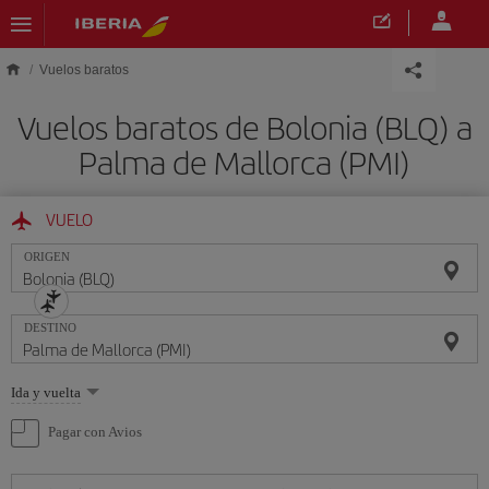
Saltar al contenido principal
Vuelos baratos
Vuelos baratos de Bolonia (BLQ) a
Palma de Mallorca (PMI)
VUELO
ORIGEN
DESTINO
Seleccione
Ida y vuelta
una
opción
Pagar con Avios