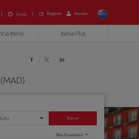
Registro
Acceso
Ayuda
cia Iberia
Iberia Plus
 (MAD)
dulto
Buscar
o día/mes/año
Más Económica