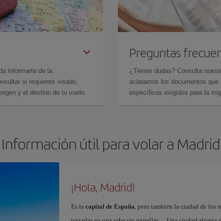
Preguntas frecue
da informarte de la
¿Tienes dudas? Consulta nues
sultar si requieres visado,
aclaramos los documentos que ne
rigen y el destino de tu vuelo.
específicos exigidos para la mi
Información útil para volar a Madrid
¡Hola, Madrid!
Es la
capital de España
, pero también la ciudad de los 
trazadas en una urbe sin murallas… Una ciudad abierta 