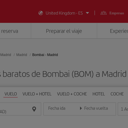
United Kingdom - ES
Empresas
 reserva
Preparar el viaje
Experien
 Madrid
Madrid
Bombai - Madrid
s baratos de Bombai (BOM) a Madrid
VUELO
VUELO + HOTEL
VUELO + COCHE
HOTEL
COCHE
Fecha ida
Fecha vuelta
1
A
Introduce la fecha en formato día/mes/año
Introduce la fecha en format