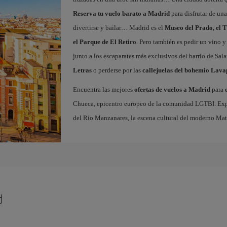
Reserva tu vuelo barato a Madrid
para disfrutar de un
divertirse y bailar… Madrid es el
Museo del Prado, el T
el Parque de El Retiro
. Pero también es pedir un vino y
junto a los escaparates más exclusivos del barrio de Sal
Letras
o perderse por las
callejuelas del bohemio Lava
Encuentra las mejores
ofertas de vuelos a Madrid
para
Chueca, epicentro europeo de la comunidad LGTBI. Explora
del Río Manzanares, la escena cultural del moderno Ma
d