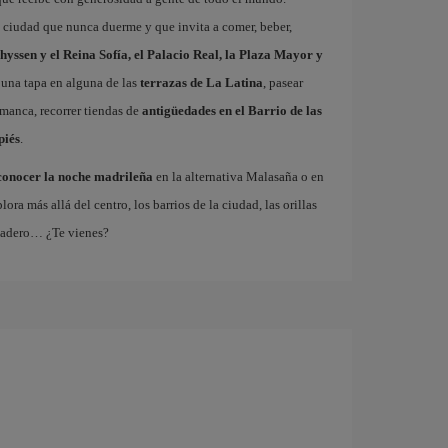
a ciudad que nunca duerme y que invita a comer, beber,
hyssen y el Reina Sofía, el Palacio Real, la Plaza Mayor y
 una tapa en alguna de las
terrazas de La Latina
, pasear
amanca, recorrer tiendas de
antigüedades en el Barrio de las
piés
.
conocer la noche madrileña
en la alternativa Malasaña o en
 más allá del centro, los barrios de la ciudad, las orillas
tadero… ¿Te vienes?