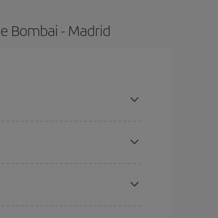
de Bombai - Madrid
as con antelación y puedes ser flexible con las
ratos
. Dinos desde dónde vuelas, a dónde
ra días cercanos
, tanto de ida como de vuelta,
gunos
horarios
puede que te hagan ahorrar aún
eral las Navidades, la Semana Santa y los