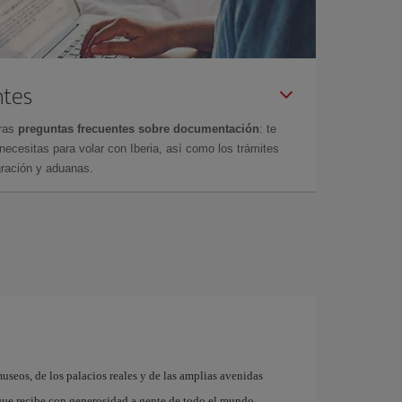
ntes
tras
preguntas frecuentes sobre documentación
: te
cesitas para volar con Iberia, así como los trámites
gración y aduanas.
museos, de los palacios reales y de las amplias avenidas
que recibe con generosidad a gente de todo el mundo.