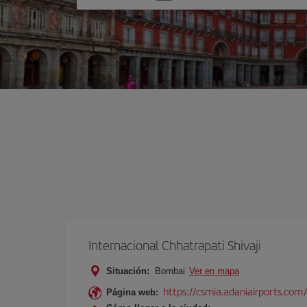
una
opción
Internacional Chhatrapati Shivaji
Situación:
Bombai
Ver en mapa
https://csmia.adaniairports.com/
Página web: