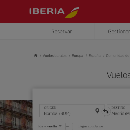
Saltar al contenido principal
Reservar
Gestionar
Vuelos baratos
Europa
España
Comunidad de
Vuelo
ORIGEN
DESTINO
Seleccione
Pagar con Avios
Ida y vuelta