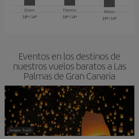
Enero
Febrero
Marzo
18º
/
14º
18º
/
14º
19º
/
14º
Eventos en los destinos de
nuestros vuelos baratos a Las
Palmas de Gran Canaria
Imagen: Toa55