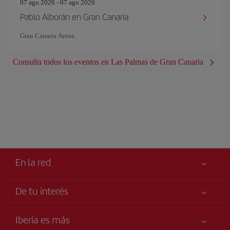
07 ago 2026 - 07 ago 2026
Pablo Alborán en Gran Canaria
Gran Canaria Arena
Consulta todos los eventos en Las Palmas de Gran Canaria
En la red
De tu interés
Tu seguridad es lo primero
Iberia es más
Declaración de accesibilidad