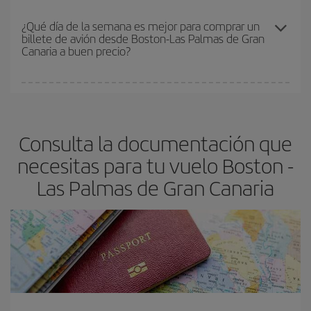
En Iberia, tenemos distintas tarifas para garantizarte el mejor
Palmas de Gran Canaria-dest
.
precio según tus necesidades de viaje. La tarifa básica, te
¿Qué día de la semana es mejor para comprar un
billete de avión desde Boston-Las Palmas de Gran
asegura el vuelo más barato.
Canaria a buen precio?
Cualquier día de la semana puedes encontrar vuelos baratos. Las
claves para encontrar los mejores precios son
anticiparte y ser
flexible.
Lo normal es que
cuanto antes
reserves tus billetes de
Consulta la documentación que
avión más baratos te saldrán. Además, si buscas los vuelos con
las fechas y los horarios del viaje un poco abiertos, podrás
elegir
necesitas para tu vuelo Boston -
el precio más barato.
Las Palmas de Gran Canaria