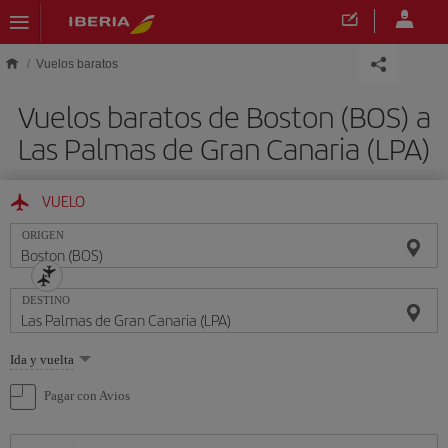
Saltar al contenido principal
Vuelos baratos
Vuelos baratos de Boston (BOS) a
Las Palmas de Gran Canaria (LPA)
VUELO
ORIGEN
DESTINO
Seleccione
Ida y vuelta
una
opción
Pagar con Avios