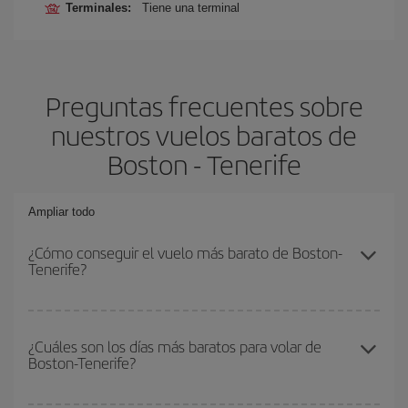
Terminales:
Tiene una terminal
Preguntas frecuentes sobre
nuestros vuelos baratos de
Boston - Tenerife
Ampliar todo
¿Cómo conseguir el vuelo más barato de Boston-
Tenerife?
Podrás ahorrar en tu billete de avión de Boston-Tenerife-dest y
conseguir el vuelo más barato si evitas temporadas altas,
¿Cuáles son los días más baratos para volar de
Boston-Tenerife?
compras con antelación y puedes ser flexible con las fechas y
horarios de ida y vuelta.