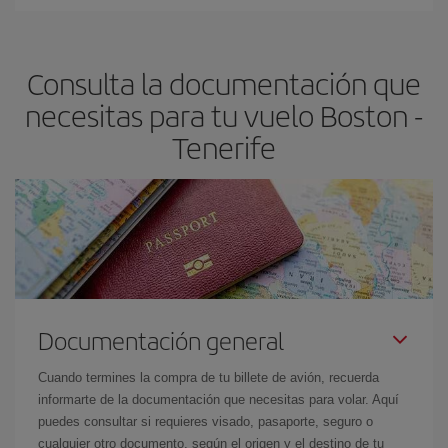
Cualquier día de la semana puedes encontrar vuelos baratos. Las
claves para encontrar los mejores precios son
anticiparte y ser
flexible.
Lo normal es que
cuanto antes
reserves tus billetes de
Consulta la documentación que
avión más baratos te saldrán. Además, si buscas los vuelos con
las fechas y los horarios del viaje un poco abiertos, podrás
elegir
necesitas para tu vuelo Boston -
el precio más barato.
Tenerife
Documentación general
Cuando termines la compra de tu billete de avión, recuerda
informarte de la documentación que necesitas para volar. Aquí
puedes consultar si requieres visado, pasaporte, seguro o
cualquier otro documento, según el origen y el destino de tu