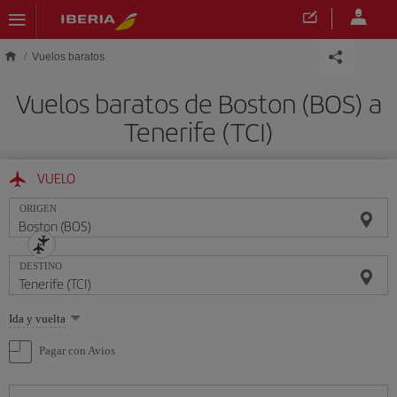
Saltar al contenido principal
Vuelos baratos
Vuelos baratos de Boston (BOS) a
Tenerife (TCI)
VUELO
ORIGEN
DESTINO
Seleccione
Ida y vuelta
una
opción
Pagar con Avios