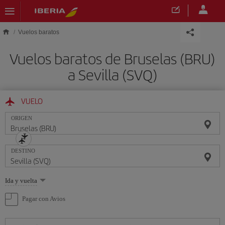
Saltar al contenido principal
Vuelos baratos
Vuelos baratos de Bruselas (BRU)
a Sevilla (SVQ)
VUELO
ORIGEN
DESTINO
Seleccione
Ida y vuelta
una
opción
Pagar con Avios