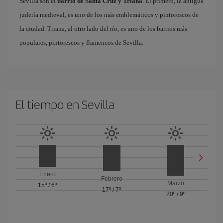
Sevilla son el
barrio de Santa Cruz y Triana
. El primero, la antigua
judería medieval, es uno de los más emblemáticos y pintorescos de
la ciudad. Triana, al otro lado del río, es uno de los barrios más
populares, pintorescos y flamencos de Sevilla.
El tiempo en Sevilla
Enero
Febrero
Marzo
15º
/
6º
17º
/
7º
20º
/
9º