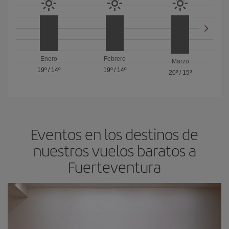
Enero
Febrero
Marzo
19º
/
14º
19º
/
14º
20º
/
15º
Eventos en los destinos de
nuestros vuelos baratos a
Fuerteventura