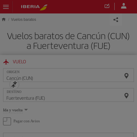
Saltar al contenido principal
Vuelos baratos
Vuelos baratos de Cancún (CUN)
a Fuerteventura (FUE)
VUELO
ORIGEN
DESTINO
Seleccione
Ida y vuelta
una
opción
Pagar con Avios