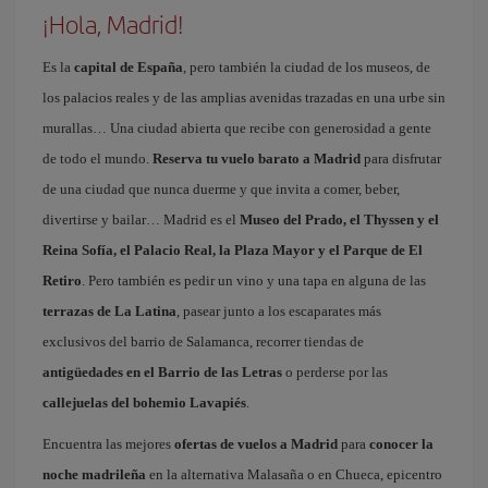
¡Hola, Madrid!
Es la
capital de España
, pero también la ciudad de los museos, de
los palacios reales y de las amplias avenidas trazadas en una urbe sin
murallas… Una ciudad abierta que recibe con generosidad a gente
de todo el mundo.
Reserva tu vuelo barato a Madrid
para disfrutar
de una ciudad que nunca duerme y que invita a comer, beber,
divertirse y bailar… Madrid es el
Museo del Prado, el Thyssen y el
Reina Sofía, el Palacio Real, la Plaza Mayor y el Parque de El
Retiro
. Pero también es pedir un vino y una tapa en alguna de las
terrazas de La Latina
, pasear junto a los escaparates más
exclusivos del barrio de Salamanca, recorrer tiendas de
antigüedades en el Barrio de las Letras
o perderse por las
callejuelas del bohemio Lavapiés
.
Encuentra las mejores
ofertas de vuelos a Madrid
para
conocer la
noche madrileña
en la alternativa Malasaña o en Chueca, epicentro