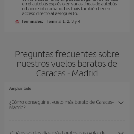
en el autobús exprés o en varias líneas de autobús
urbano e interurbano. Los taxis también tienen
acceso directo al aeropuerto.
Terminales:
Terminal 1, 2, 3 y 4
Preguntas frecuentes sobre
nuestros vuelos baratos de
Caracas - Madrid
Ampliar todo
¿Cómo conseguir el vuelo más barato de Caracas-
Madrid?
Podrás ahorrar en tu billete de avión de Caracas-Madrid-dest y
conseguir el vuelo más barato si evitas temporadas altas,
¿Cuáles son los días más baratos para volar de