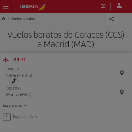
Saltar al contenido principal
Vuelos baratos
Vuelos baratos de Caracas (CCS)
a Madrid (MAD)
VUELO
ORIGEN
DESTINO
Seleccione
Ida y vuelta
una
opción
Pagar con Avios