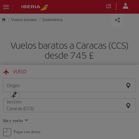
Saltar al contenido principal
Vuelos baratos
Sudamérica
Vuelos baratos a Caracas (CCS)
desde 745 £
VUELO
Origen
DESTINO
Seleccione
Ida y vuelta
una
opción
Pagar con Avios