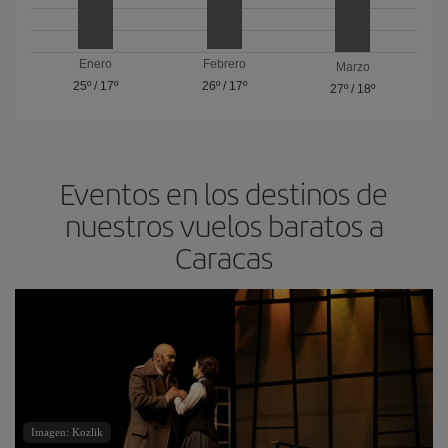
Enero
Febrero
Marzo
25º
/
17º
26º
/
17º
27º
/
18º
Eventos en los destinos de
nuestros vuelos baratos a
Caracas
Imagen: Kozlik