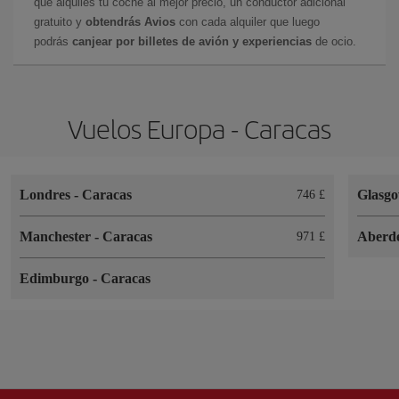
que alquiles tu coche al mejor precio, un conductor adicional
gratuito y
obtendrás Avios
con cada alquiler que luego
podrás
canjear por billetes de avión y experiencias
de ocio.
Vuelos Europa - Caracas
Londres
-
Caracas
Glasg
746 £
Manchester
-
Caracas
Aberd
971 £
Edimburgo
-
Caracas