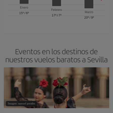
Enero
Febrero
Marzo
15º
/
6º
17º
/
7º
20º
/
9º
Eventos en los destinos de
nuestros vuelos baratos a Sevilla
Imagen: samuel perales