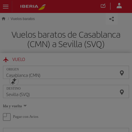
Saltar al contenido principal
Vuelos baratos
Vuelos baratos de Casablanca
(CMN) a Sevilla (SVQ)
VUELO
ORIGEN
DESTINO
Seleccione
Ida y vuelta
una
opción
Pagar con Avios