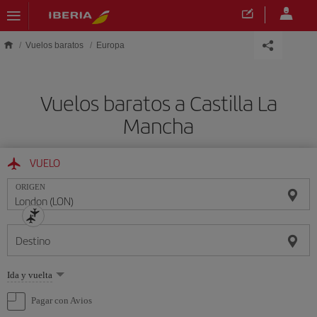
Saltar al contenido principal
Vuelos baratos
Europa
Vuelos baratos a Castilla La
Mancha
VUELO
ORIGEN
Destino
Seleccione
Ida y vuelta
una
opción
Pagar con Avios