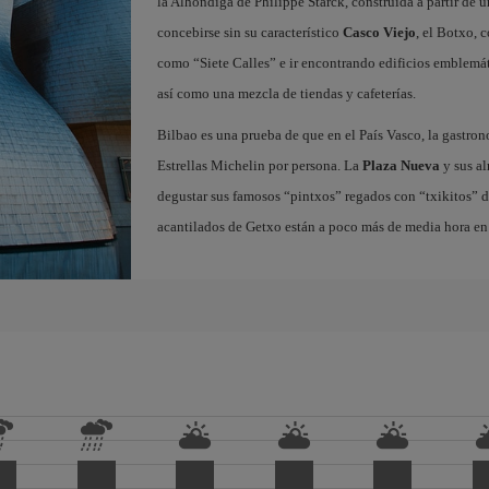
la Alhóndiga de Philippe Starck, construida a partir de 
concebirse sin su característico
Casco Viejo
, el Botxo, 
como “Siete Calles” e ir encontrando edificios emblemát
así como una mezcla de tiendas y cafeterías.
Bilbao es una prueba de que en el País Vasco, la gastron
Estrellas Michelin por persona. La
Plaza Nueva
y sus al
degustar sus famosos “pintxos” regados con “txikitos” de 
acantilados de Getxo están a poco más de media hora en 