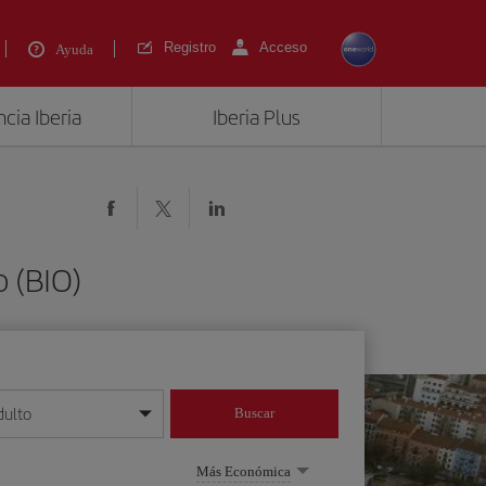
Registro
Acceso
Ayuda
cia Iberia
Iberia Plus
o (BIO)
dulto
Buscar
o día/mes/año
Más Económica