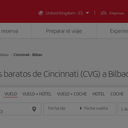
United Kingdom - ES
Empresas
 reserva
Preparar el viaje
Experien
Bilbao
Cincinnati - Bilbao
 baratos de Cincinnati (CVG) a Bilba
VUELO
VUELO + HOTEL
VUELO + COCHE
HOTEL
COCHE
Fecha ida
Fecha vuelta
1
A
Introduce la fecha en formato día/mes/año
Introduce la fecha en format