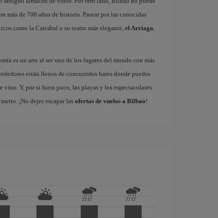
un antiguo almacén de vinos. Por otro lado, Bilbao no puede
con más de 700 años de historia. Pasear por las conocidas
icos como la Catedral o su teatro más elegante,
el Arriaga
,
omía es un arte al ser uno de los lugares del mundo con más
rededores están llenos de concurridos bares donde puedes
vino. Y, por si fuera poco, las playas y los espectaculares
metro. ¡No dejes escapar las
ofertas de vuelos a Bilbao
!