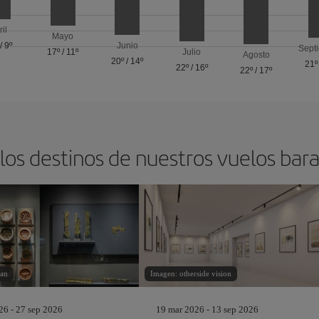
ril
Mayo
/
9º
Junio
Sept
17º
/
11º
Julio
Agosto
20º
/
14º
21º
22º
/
16º
22º
/
17º
los destinos de nuestros vuelos bara
tan
Imagen: otherside vision
26 - 27 sep 2026
19 mar 2026 - 13 sep 2026