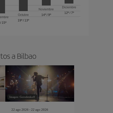
Diciembre
Noviembre
12º
/
7º
Octubre
14º
/
9º
iembre
19º
/
13º
/
15º
tos a Bilbao
Imagen: Gorodenkoff
22 ago 2026 - 22 ago 2026