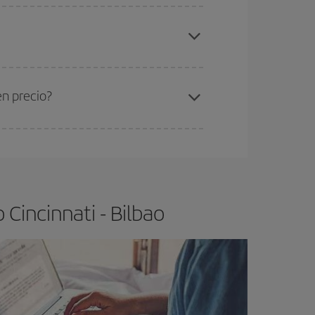
elo y de que las tarifas más baratas (turista)
ncinnati-Bilbao-dest
.
ra el vuelo más barato.
en precio?
ser flexible.
Lo normal es que
cuanto antes
 poco abiertos, podrás
elegir el precio más
Cincinnati - Bilbao