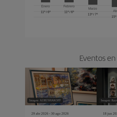
Enero
Febrero
Marzo
Ab
11º
/
6º
11º
/
6º
13º
/
7º
15º
Eventos en 
Imagen: AURUSHAKOFF
Imagen: Ray
29 abr 2026 - 30 ago 2026
18 jun 20