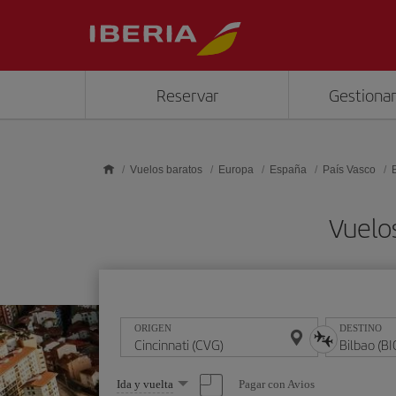
Saltar al contenido principal
Reservar
Gestionar
Vuelos baratos
Europa
España
País Vasco
Vuelos
ORIGEN
DESTINO
Seleccione
Pagar con Avios
Ida y vuelta