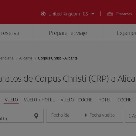
United Kingdom - ES
Empresas
 reserva
Preparar el viaje
Experien
lenciana
Alicante
Corpus Christi - Alicante
ratos de Corpus Christi (CRP) a Alic
VUELO
VUELO + HOTEL
VUELO + COCHE
HOTEL
COCHE
Fecha ida
Fecha vuelta
1
A
Introduce la fecha en formato día/mes/año
Introduce la fecha en format