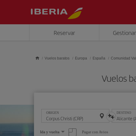
Saltar al contenido principal
Reservar
Gestionar
Vuelos baratos
Europa
España
Comunidad Va
Vuelos ba
ORIGEN
DESTINO
Seleccione
Pagar con Avios
Ida y vuelta