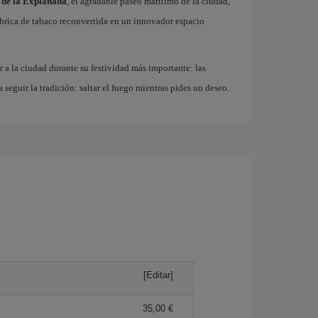
 de la Explanada
, el agradable paseo marítimo de la ciudad,
fábrica de tabaco reconvertida en un innovador espacio
r a la ciudad durante su festividad más importante: las
a seguir la tradición: saltar el fuego mientras pides un deseo.
[Editar]
35,00 €