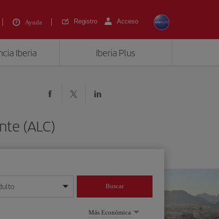
Registro
Acceso
Ayuda
cia Iberia
Iberia Plus
ante (ALC)
dulto
Buscar
o día/mes/año
Más Económica