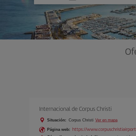
una
opción
Of
Internacional de Corpus Christi
Situación:
Corpus Christi
Ver en mapa
https://www.corpuschristiairpor
Página web: