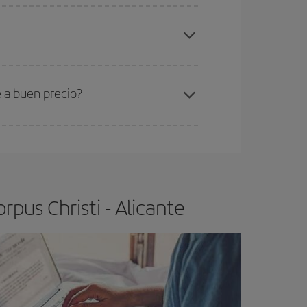
elo y de que las tarifas más baratas (turista)
rpus Christi-Alicante-dest
.
ra el vuelo más barato.
e a buen precio?
ser flexible.
Lo normal es que
cuanto antes
 poco abiertos, podrás
elegir el precio más
pus Christi - Alicante