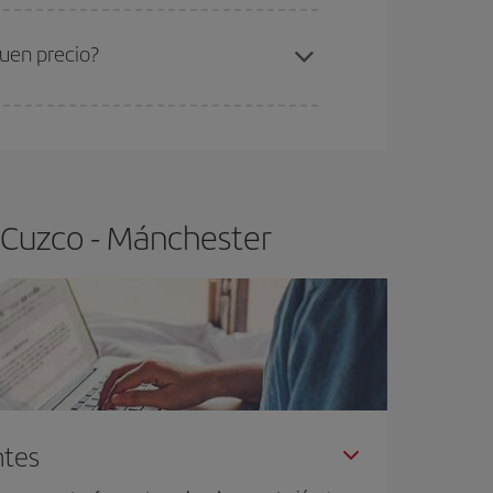
ra el vuelo más barato.
uen precio?
ser flexible.
Lo normal es que
cuanto antes
 poco abiertos, podrás
elegir el precio más
 Cuzco - Mánchester
ntes