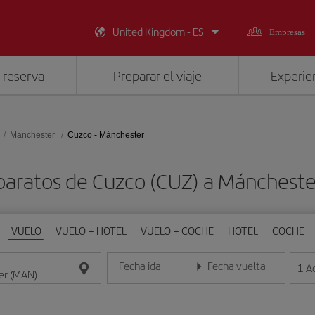
United Kingdom - ES
Empresas
 reserva
Preparar el viaje
Experien
Manchester
Cuzco - Mánchester
baratos de Cuzco (CUZ) a Mánchest
VUELO
VUELO + HOTEL
VUELO + COCHE
HOTEL
COCHE
Fecha ida
Fecha vuelta
1
A
Introduce la fecha en formato día/mes/año
Introduce la fecha en format