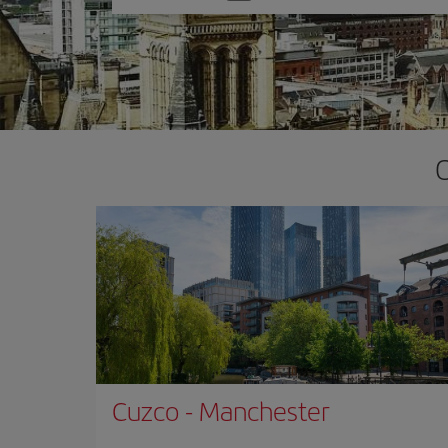
una
opción
Cuzco
-
Manchester