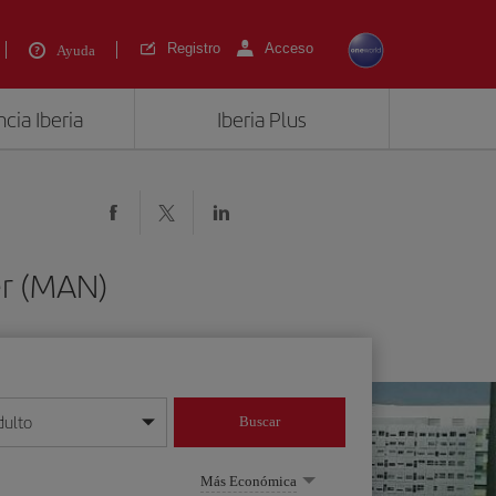
Registro
Acceso
Ayuda
cia Iberia
Iberia Plus
er (MAN)
dulto
Buscar
o día/mes/año
Más Económica