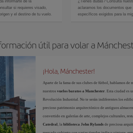
da informarte de la
¿Tienes dudas? Consulta nues
sultar si requieres visado,
aclaramos los documentos que ne
rigen y el destino de tu vuelo.
específicos exigidos para la mi
formación útil para volar a Mánches
¡Hola, Mánchester!
Aparte de la fama de sus clubes de fútbol, hablamos de m
nuestros
vuelos baratos a Manchester
. Esta ciudad es u
Revolución Industrial. No te serán indiferentes los edific
precioso patrimonio arquitectónico de antiguos almacenes
convertido en galerías de arte, complejos culturales, re
Catedral
, la
biblioteca John Rylands
de preciosa arqui
mercado cubierto con varias tiendas indie y vintage, ent