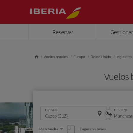
Saltar al contenido principal
Reservar
Gestionar
Vuelos baratos
Europa
Reino Unido
Inglaterra
Vuelos 
ORIGEN
DESTINO
Seleccione
Pagar con Avios
Ida y vuelta