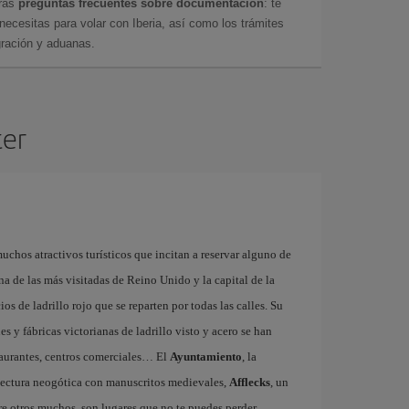
tras
preguntas frecuentes sobre documentación
: te
cesitas para volar con Iberia, así como los trámites
gración y aduanas.
ter
uchos atractivos turísticos que incitan a reservar alguno de
na de las más visitadas de Reino Unido y la capital de la
ios de ladrillo rojo que se reparten por todas las calles. Su
 y fábricas victorianas de ladrillo visto y acero se han
staurantes, centros comerciales… El
Ayuntamiento
, la
tectura neogótica con manuscritos medievales,
Afflecks
, un
re otros muchos, son lugares que no te puedes perder.