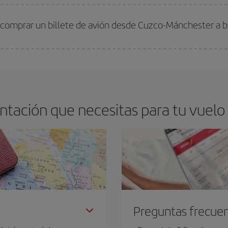
arte el mejor precio según tus necesidades de viaje. La tarifa básica, te asegu
 comprar un billete de avión desde Cuzco-Mánchester a b
os baratos. Las claves para encontrar los mejores precios son
anticiparte y 
drán. Además, si buscas los vuelos con las fechas y los horarios del viaje un
ntación que necesitas para tu vuelo
Preguntas frecue