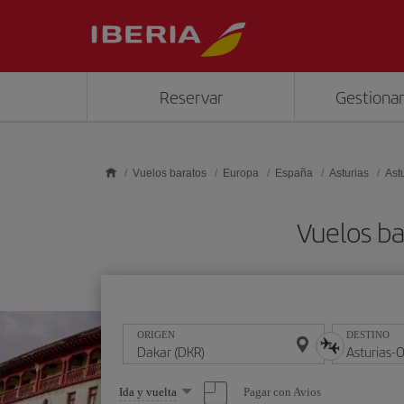
Saltar al contenido principal
Reservar
Gestionar
Vuelos baratos
Europa
España
Asturias
Ast
Vuelos ba
ORIGEN
DESTINO
Seleccione
Pagar con Avios
Ida y vuelta