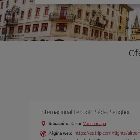
una
opción
Of
Internacional Léopold Sédar Senghor
Situación:
Dakar
Ver en mapa
https://es.trip.com/flights/airpo
Página web: