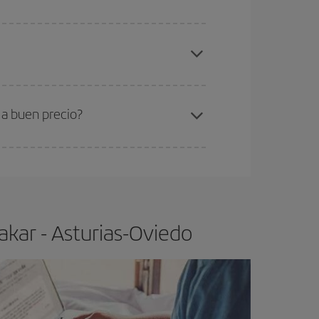
elo y de que las tarifas más baratas (turista)
kar-Asturias-Oviedo-dest
.
ra el vuelo más barato.
 a buen precio?
ser flexible.
Lo normal es que
cuanto antes
 poco abiertos, podrás
elegir el precio más
akar - Asturias-Oviedo