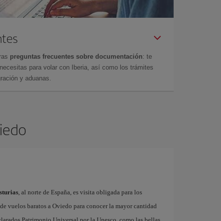
ntes
tras
preguntas frecuentes sobre documentación
: te
cesitas para volar con Iberia, así como los trámites
gración y aduanas.
viedo
sturias
, al norte de España, es visita obligada para los
s de vuelos baratos a Oviedo para conocer la mayor cantidad
arados Patrimonio Universal por la Unesco, como las bellas