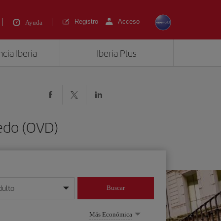
Registro
Acceso
Ayuda
cia Iberia
Iberia Plus
iedo (OVD)
dulto
Buscar
o día/mes/año
Más Económica