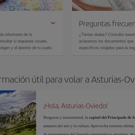
Preguntas frecue
da informarte de la
¿Tienes dudas? Consulta nues
sultar si requieres visado,
aclaramos los documentos que ne
rigen y el destino de tu vuelo.
específicos exigidos para la mi
rmación útil para volar a Asturias-O
¡Hola, Asturias-Oviedo!
Burguesa y monumental, la
capital del Principado de A
amantes del arte y la cultura. Aprovecha nuestras oferta
de monumentos del llamado prerrománico asturiano, decl