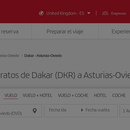
United Kingdom - ES
Empresas
 reserva
Preparar el viaje
Experien
urias-Oviedo
Dakar - Asturias-Oviedo
ratos de Dakar (DKR) a Asturias-Ov
VUELO
VUELO + HOTEL
VUELO + COCHE
HOTEL
COCHE
Fecha ida
Fecha vuelta
1
A
Introduce la fecha en formato día/mes/año
Introduce la fecha en format