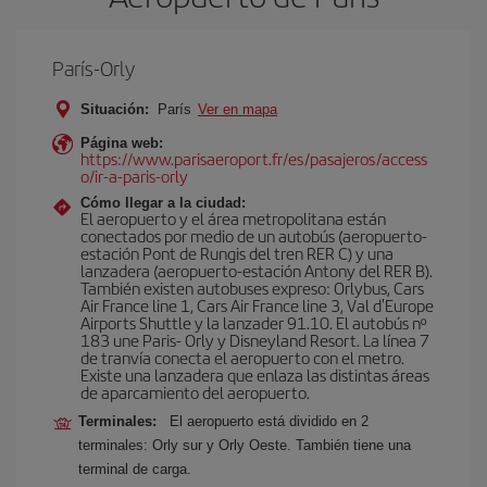
París-Orly
Situación:
París
Ver en mapa
Página web:
https://www.parisaeroport.fr/es/pasajeros/access
o/ir-a-paris-orly
Cómo llegar a la ciudad:
El aeropuerto y el área metropolitana están
conectados por medio de un autobús (aeropuerto-
estación Pont de Rungis del tren RER C) y una
lanzadera (aeropuerto-estación Antony del RER B).
También existen autobuses expreso: Orlybus, Cars
Air France line 1, Cars Air France line 3, Val d'Europe
Airports Shuttle y la lanzader 91.10. El autobús nº
183 une Paris- Orly y Disneyland Resort. La línea 7
de tranvía conecta el aeropuerto con el metro.
Existe una lanzadera que enlaza las distintas áreas
de aparcamiento del aeropuerto.
Terminales:
El aeropuerto está dividido en 2
terminales: Orly sur y Orly Oeste. También tiene una
terminal de carga.