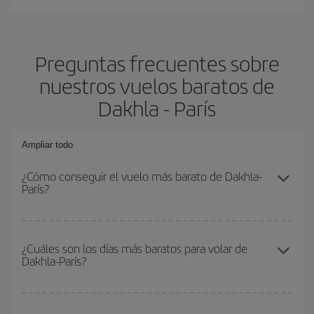
Preguntas frecuentes sobre
nuestros vuelos baratos de
Dakhla - París
Ampliar todo
¿Cómo conseguir el vuelo más barato de Dakhla-
París?
Podrás ahorrar en tu billete de avión de Dakhla-París-dest y
conseguir el vuelo más barato si evitas temporadas altas,
¿Cuáles son los días más baratos para volar de
Dakhla-París?
compras con antelación y puedes ser flexible con las fechas y
horarios de ida y vuelta.
Para saber qué días te saldrá más económico volar, solo tienes