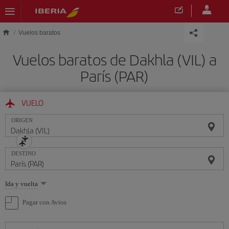
Saltar al contenido principal
Vuelos baratos
Vuelos baratos de Dakhla (VIL) a
París (PAR)
VUELO
ORIGEN
DESTINO
Seleccione
Ida y vuelta
una
opción
Pagar con Avios