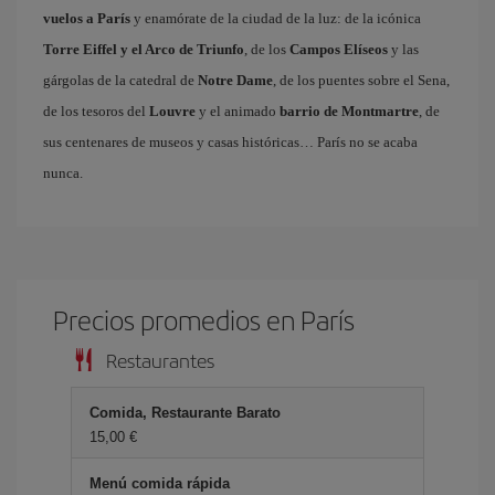
vuelos a París
y enamórate de la ciudad de la luz: de la icónica
Torre Eiffel y el Arco de Triunfo
, de los
Campos Elíseos
y las
gárgolas de la catedral de
Notre Dame
, de los puentes sobre el Sena,
de los tesoros del
Louvre
y el animado
barrio de Montmartre
, de
sus centenares de museos y casas históricas… París no se acaba
nunca.
Precios promedios en París
Restaurantes
Comida, Restaurante Barato
15,00 €
Menú comida rápida