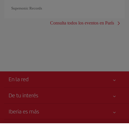
Supersonic Records
Consulta todos los eventos en París
En la red
De tu interés
Tu seguridad es lo primero
Iberia es más
Declaración de accesibilidad
Noticias y Novedades
Compromiso de servicio
Transparencia