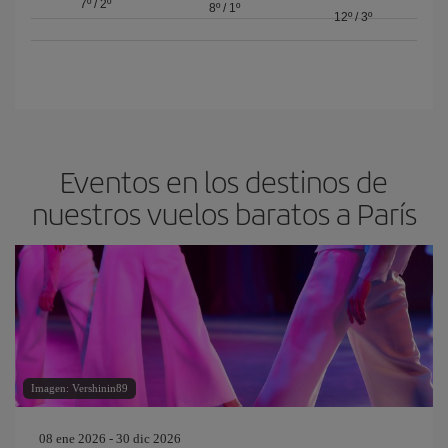
7º
/
2º
8º
/
1º
12º
/
3º
Eventos en los destinos de
nuestros vuelos baratos a París
Imagen: Vershinin89
08 ene 2026 - 30 dic 2026