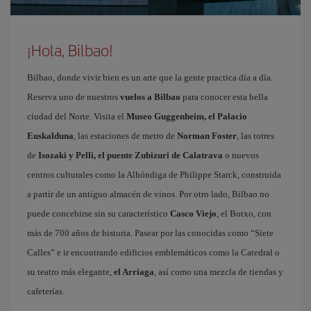
¡Hola, Bilbao!
Bilbao, donde vivir bien es un arte que la gente practica día a día.
Reserva uno de nuestros
vuelos a Bilbao
para conocer esta bella
ciudad del Norte. Visita el
Museo Guggenheim, el Palacio
Euskalduna
, las estaciones de metro de
Norman Foster
, las torres
de
Isozaki y Pelli, el puente Zubizuri de Calatrava
o nuevos
centros culturales como la Alhóndiga de Philippe Starck, construida
a partir de un antiguo almacén de vinos. Por otro lado, Bilbao no
puede concebirse sin su característico
Casco Viejo
, el Botxo, con
más de 700 años de historia. Pasear por las conocidas como “Siete
Calles” e ir encontrando edificios emblemáticos como la Catedral o
su teatro más elegante,
el Arriaga
, así como una mezcla de tiendas y
cafeterías.