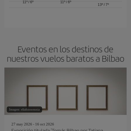
11º
/
6º
11º
/
6º
13º
/
7º
Eventos en los destinos de
nuestros vuelos baratos a Bilbao
Imagen: eliahinsomnia
27 may 2026 - 16 oct 2026
Exposición titulada 'Tomás Bilbao por Tatiana