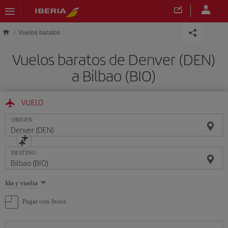
Saltar al contenido principal
Vuelos baratos
Vuelos baratos de Denver (DEN)
a Bilbao (BIO)
VUELO
ORIGEN
DESTINO
Seleccione
Ida y vuelta
una
opción
Pagar con Avios