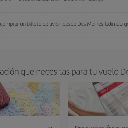
arte el mejor precio según tus necesidades de viaje. La tarifa básica, te asegu
 comprar un billete de avión desde Des Moines-Edimburg
os baratos. Las claves para encontrar los mejores precios son
anticiparte y 
drán. Además, si buscas los vuelos con las fechas y los horarios del viaje un
ación que necesitas para tu vuelo D