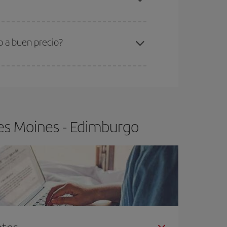
ra el vuelo más barato.
o a buen precio?
ser flexible.
Lo normal es que
cuanto antes
 poco abiertos, podrás
elegir el precio más
es Moines - Edimburgo