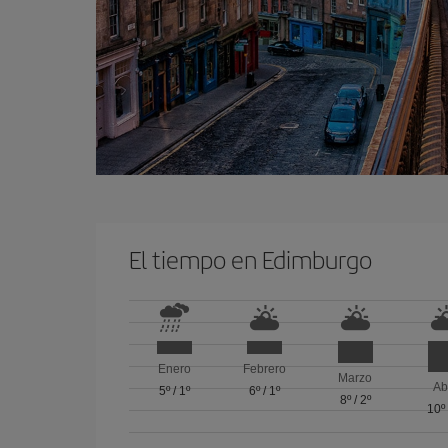
El tiempo en Edimburgo
Enero
Febrero
Marzo
Ab
5º
/
1º
6º
/
1º
8º
/
2º
10º