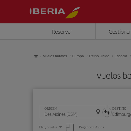
Saltar al contenido principal
Reservar
Gestionar
Vuelos baratos
Europa
Reino Unido
Escocia
Vuelos b
ORIGEN
DESTINO
Seleccione
Pagar con Avios
Ida y vuelta