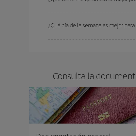
En Iberia, tenemos distintas tarifas para garantiz
¿Qué día de la semana es mejor para
Cualquier día de la semana puedes encontrar vuel
reserves tus billetes de avión más baratos te sal
barato.
Consulta la document