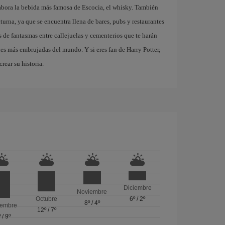
abora la bebida más famosa de Escocia, el whisky. También
turna, ya que se encuentra llena de bares, pubs y restaurantes
 de fantasmas entre callejuelas y cementerios que te harán
des más embrujadas del mundo. Y si eres fan de Harry Potter,
rear su historia.
Diciembre
Noviembre
Octubre
6º
/
2º
8º
/
4º
iembre
12º
/
7º
º
/
9º