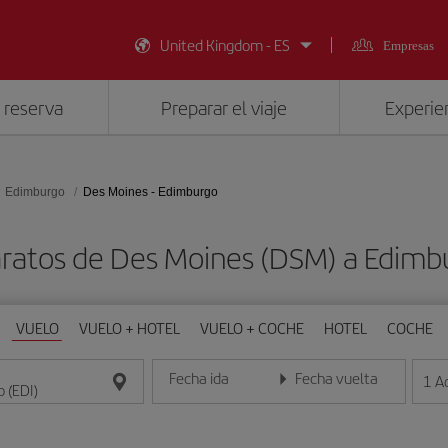
United Kingdom - ES
Empresas
 reserva
Preparar el viaje
Experien
Edimburgo
Des Moines - Edimburgo
aratos de Des Moines (DSM) a Edimbu
VUELO
VUELO + HOTEL
VUELO + COCHE
HOTEL
COCHE
Fecha ida
Fecha vuelta
1
A
Introduce la fecha en formato día/mes/año
Introduce la fecha en format