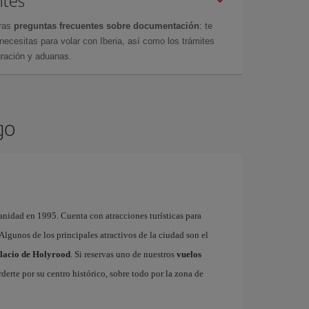
ntes
tras
preguntas frecuentes sobre documentación
: te
cesitas para volar con Iberia, así como los trámites
gración y aduanas.
go
nidad en 1995. Cuenta con atracciones turísticas para
. Algunos de los principales atractivos de la ciudad son el
lacio de Holyrood
. Si reservas uno de nuestros
vuelos
derte por su centro histórico, sobre todo por la zona de