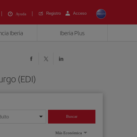
Registro
Acceso
Ayuda
cia Iberia
Iberia Plus
rgo (EDI)
dulto
Buscar
o día/mes/año
Más Económica