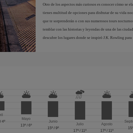
Otro de los aspectos más curiosos es conocer cómo se el
tienes multitud de opciones para disfrutar de su vida noc
que te sorprenderán o con sus numerosos tours nocturnos
temblar con las historias y leyendas de una de las ciuda
descubre los lugares donde se inspiró J.K. Rowling para c
ril
Mayo
/
4º
Junio
Sept
Julio
Agosto
13º
/
6º
15º
/
9º
15
17º
/
11º
17º
/
11º