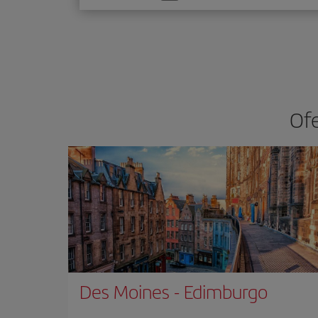
una
opción
Ofe
Des Moines
-
Edimburgo