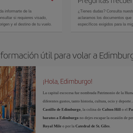
Preguntas frecue
da informarte de la
¿Tienes dudas? Consulta nues
sultar si requieres visado,
aclaramos los documentos que ne
rigen y el destino de tu vuelo.
específicos exigidos para la mi
nformación útil para volar a Edimbur
¡Hola, Edimburgo!
La capital escocesa fue nombrada Patrimonio de la Huma
diferentes gustos, tanto historia, cultura, ocio y deporte
Castillo de Edimburgo
, la colina de
Calton Hill
o el
Pa
baratos a Edimburgo
no dejes escapar la ocasión de per
Royal Mile
o por la
Catedral de St. Giles
.