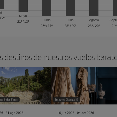
ril
Mayo
/
9º
Junio
Julio
Agosto
Sept
21º
/
13º
25º
/
17º
28º
/
20º
28º
/
20º
24º
s destinos de nuestros vuelos barat
na Soler Fotos
Imagen: Giorgio G
26 - 31 ago 2026
16 jun 2026 - 04 oct 2026