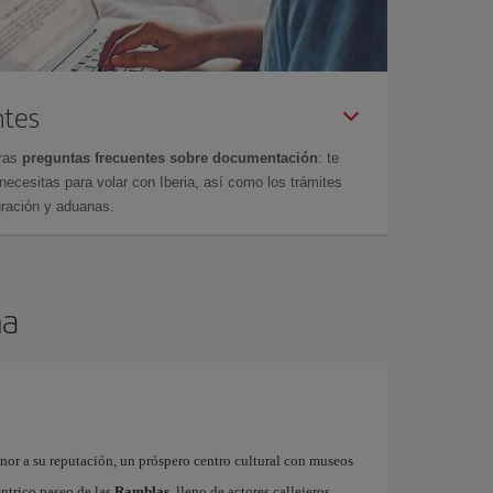
ntes
tras
preguntas frecuentes sobre documentación
: te
cesitas para volar con Iberia, así como los trámites
gración y aduanas.
na
onor a su reputación, un próspero centro cultural con museos
éntrico paseo de las
Ramblas
, lleno de actores callejeros,