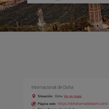
una
opción
Internacional de Doha
Situación:
Doha
Ver en mapa
https://dohahamadairport.com/
Página web: