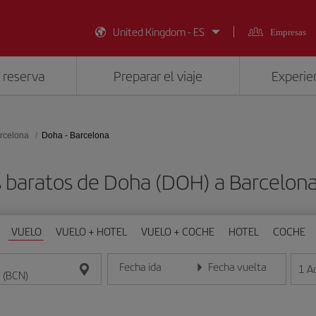
United Kingdom - ES
Empresas
 reserva
Preparar el viaje
Experien
rcelona
Doha - Barcelona
 baratos de Doha (DOH) a Barcelon
VUELO
VUELO + HOTEL
VUELO + COCHE
HOTEL
COCHE
Fecha ida
Fecha vuelta
1
A
Introduce la fecha en formato día/mes/año
Introduce la fecha en format