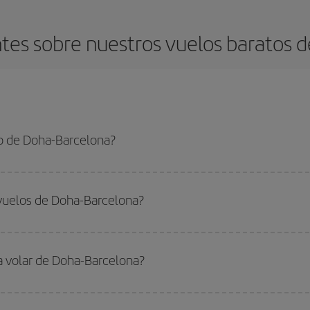
tes sobre nuestros vuelos baratos d
o de Doha-Barcelona?
celona-dest y conseguir el vuelo más barato si evitas temporadas altas, comp
 vuelos de Doha-Barcelona?
do
fuera de las temporadas altas
. Aunque depende de tu destino, por lo gen
 alta. Además, sobre todo si estás pensando en una escapada de fin de sem
ra volar de Doha-Barcelona?
ar, solo tienes que empezar una consulta en nuestro
buscador de vuelos ba