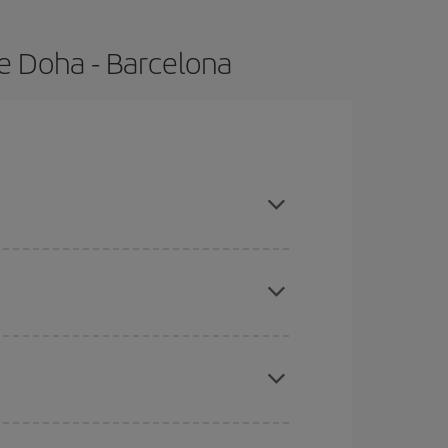
e Doha - Barcelona
ras con antelación y puedes ser flexible con las
eral las Navidades, la Semana Santa y los
ana,
cuanto antes
compres tu vuelo, mejores
ratos
. Dinos desde dónde vuelas, a dónde