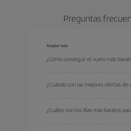
Preguntas frecuen
Ampliar todo
¿Cómo conseguir el vuelo más barat
Podrás ahorrar en tu billete de avión de Doha-Bar
fechas y horarios de ida y vuelta.
¿Cuándo son las mejores ofertas de
Puedes conseguir los vuelos más baratos viajan
periodos de vacaciones escolares son temporada
¿Cuáles son los días más baratos pa
precios encontrarás.
Para saber qué días te saldrá más económico vol