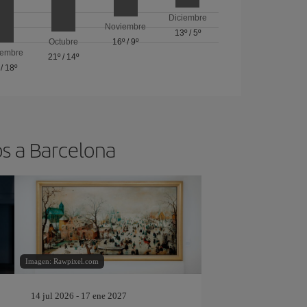
Diciembre
Noviembre
13º
/
5º
Octubre
16º
/
9º
iembre
21º
/
14º
/
18º
os a Barcelona
Imagen: Rawpixel.com
14 jul 2026 - 17 ene 2027