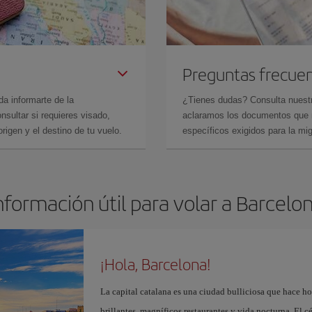
Preguntas frecue
da informarte de la
¿Tienes dudas? Consulta nues
sultar si requieres visado,
aclaramos los documentos que ne
rigen y el destino de tu vuelo.
específicos exigidos para la mi
nformación útil para volar a Barcelo
¡Hola, Barcelona!
La capital catalana es una ciudad bulliciosa que hace h
brillantes, magníficos restaurantes y vida nocturna. El c