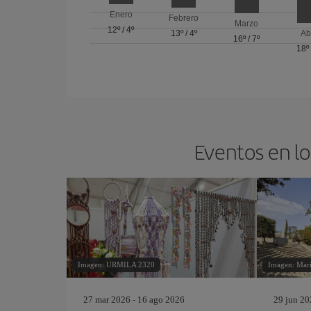
Enero
Febrero
Marzo
12º
/
4º
13º
/
4º
Ab
16º
/
7º
18º
Eventos en lo
Imagen: URMILA 2320
Imagen: Mari
27 mar 2026 - 16 ago 2026
29 jun 20