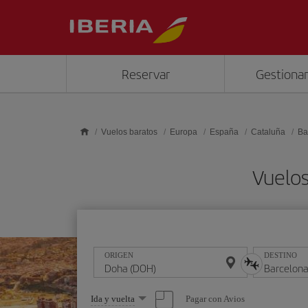
Saltar al contenido principal
Reservar
Gestionar
Vuelos baratos
Europa
España
Cataluña
Ba
Vuelos
ORIGEN
DESTINO
Seleccione
Pagar con Avios
Ida y vuelta