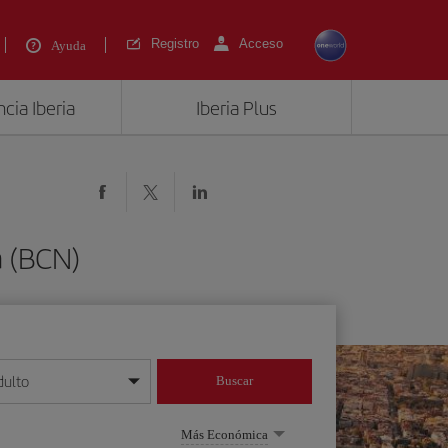
Registro
Acceso
Ayuda
cia Iberia
Iberia Plus
a (BCN)
dulto
Buscar
o día/mes/año
Más Económica