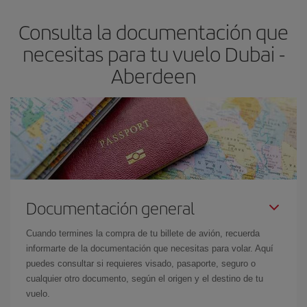
flexible.
Lo normal es que
cuanto antes
reserves tus billetes de
Consulta la documentación que
avión más baratos te saldrán. Además, si buscas los vuelos con
las fechas y los horarios del viaje un poco abiertos, podrás
elegir
necesitas para tu vuelo Dubai -
el precio más barato.
Aberdeen
Documentación general
Cuando termines la compra de tu billete de avión, recuerda
informarte de la documentación que necesitas para volar. Aquí
puedes consultar si requieres visado, pasaporte, seguro o
cualquier otro documento, según el origen y el destino de tu
vuelo.