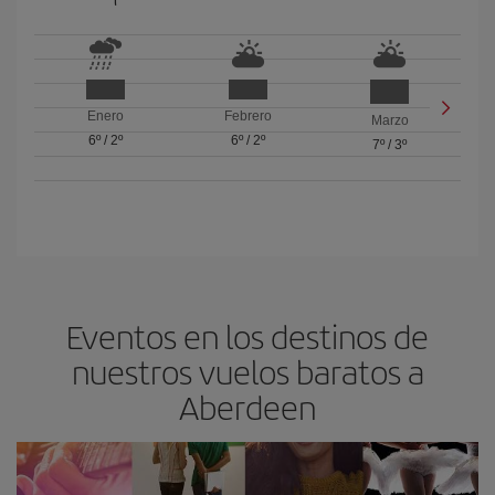
Enero
Febrero
Marzo
6º
/
2º
6º
/
2º
7º
/
3º
Eventos en los destinos de
nuestros vuelos baratos a
Aberdeen