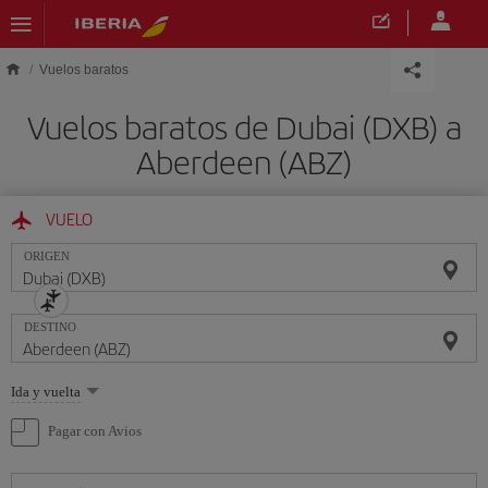
Saltar al contenido principal
Vuelos baratos
Vuelos baratos de Dubai (DXB) a
Aberdeen (ABZ)
VUELO
ORIGEN
DESTINO
Seleccione
Ida y vuelta
una
opción
Pagar con Avios