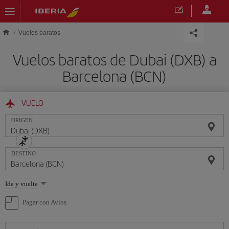
Saltar al contenido principal
Vuelos baratos
Vuelos baratos de Dubai (DXB) a
Barcelona (BCN)
VUELO
ORIGEN
DESTINO
Seleccione
Ida y vuelta
una
opción
Pagar con Avios