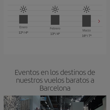
Enero
Febrero
Marzo
12º
/
4º
13º
/
4º
16º
/
7º
Eventos en los destinos de
nuestros vuelos baratos a
Barcelona