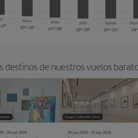
ril
Mayo
Junio
Julio
Agosto
Sept
/
17º
20º
/
18º
22º
/
19º
23º
/
20º
24º
/
21º
24º
s destinos de nuestros vuelos barat
smaster
Imagen: otherside vision
26 - 26 sep 2026
26 jun 2026 - 26 sep 2026