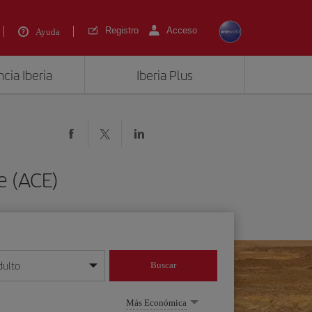
Registro
Acceso
Ayuda
cia Iberia
Iberia Plus
e (ACE)
dulto
Buscar
o día/mes/año
Más Económica