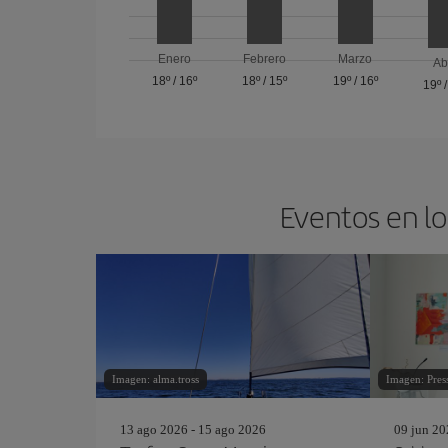
Enero
Febrero
Marzo
Ab
18º
/
16º
18º
/
15º
19º
/
16º
19º
Eventos en lo
Imagen: alma.tross
Imagen: Pres
13 ago 2026 - 15 ago 2026
09 jun 20