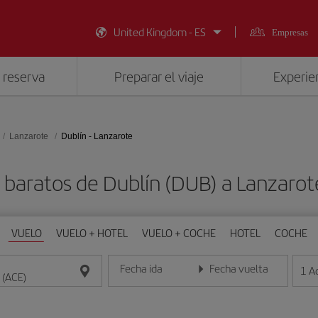
United Kingdom - ES
Empresas
 reserva
Preparar el viaje
Experien
Lanzarote
Dublín - Lanzarote
 baratos de Dublín (DUB) a Lanzarot
VUELO
VUELO + HOTEL
VUELO + COCHE
HOTEL
COCHE
Fecha ida
Fecha vuelta
1
A
Introduce la fecha en formato día/mes/año
Introduce la fecha en format