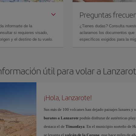
Preguntas frecue
da informarte de la
¿Tienes dudas? Consulta nues
sultar si requieres visado,
aclaramos los documentos que ne
rigen y el destino de tu vuelo.
específicos exigidos para la mi
nformación útil para volar a Lanzaro
¡Hola, Lanzarote!
Sus más de 100 volcanes han dejado paisajes lunares y 
baratos a Lanzarote
podrás disfrutar de auténticas play
destaca el de
Timanfaya
. En el municipio norteño de Ha
se levanta el
volcán de la Corona
, que hace miles de a