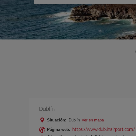
una
opción
Dublín
Situación:
Dublín
Ver en mapa
https://www.dublinairport.com/
Página web: