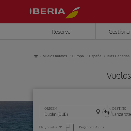
Saltar al contenido principal
Reservar
Gestionar
Vuelos baratos
Europa
España
Islas Canarias
Vuelos
ORIGEN
DESTINO
Seleccione
Pagar con Avios
Ida y vuelta