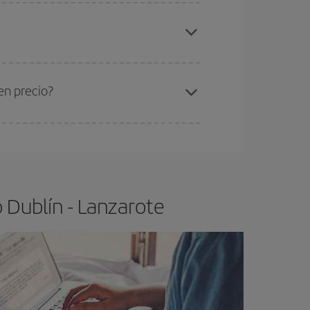
elo y de que las tarifas más baratas (turista)
blín-Lanzarote-dest
.
ra el vuelo más barato.
en precio?
ser flexible.
Lo normal es que
cuanto antes
 poco abiertos, podrás
elegir el precio más
 Dublín - Lanzarote