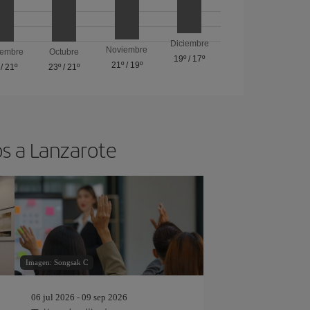
Diciembre
Noviembre
iembre
Octubre
19º
/
17º
21º
/
19º
/
21º
23º
/
21º
os a Lanzarote
Imagen: Songsak C
06 jul 2026 - 09 sep 2026