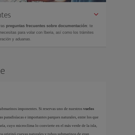
ntes
tras
preguntas frecuentes sobre documentación
: te
cesitas para volar con Iberia, así como los trámites
gración y aduanas.
te
submarinos imponentes. Si reservas uno de nuestros
vuelos
as paradisíacas e importantes parques naturales, entre los que
ría, cuyo microclima lo convierte en el más verde de la isla,
ños originó cuevas naturales y tubos submarinos de gran