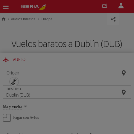
Saltar al contenido principal
Vuelos baratos
Europa
Vuelos baratos a Dublín (DUB)
VUELO
Origen
DESTINO
Seleccione
Ida y vuelta
una
opción
Pagar con Avios