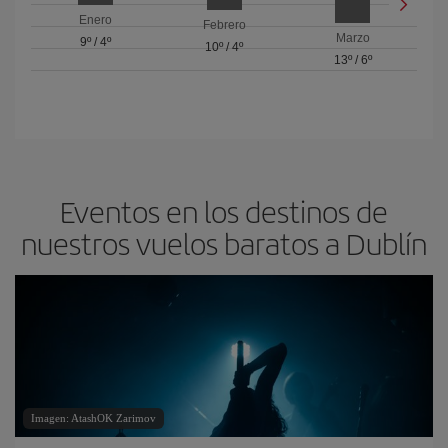
Enero
Febrero
Marzo
9º
/
4º
10º
/
4º
13º
/
6º
Eventos en los destinos de
nuestros vuelos baratos a Dublín
Imagen: AtashOK Zarimov