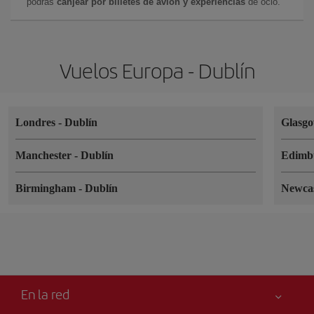
podrás
canjear por billetes de avión y experiencias
de ocio.
Vuelos Europa - Dublín
Londres
-
Dublín
Glasg
Manchester
-
Dublín
Edimb
Birmingham
-
Dublín
Newca
En la red