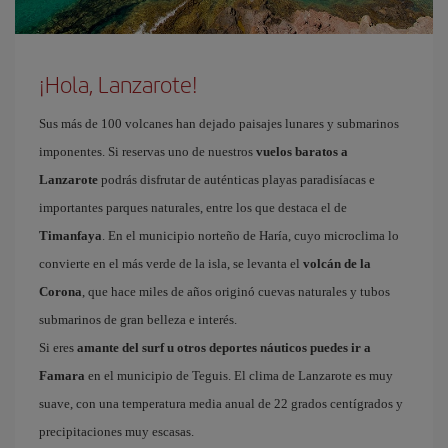
¡Hola, Lanzarote!
Sus más de 100 volcanes han dejado paisajes lunares y submarinos
imponentes. Si reservas uno de nuestros
vuelos baratos a
Lanzarote
podrás disfrutar de auténticas playas paradisíacas e
importantes parques naturales, entre los que destaca el de
Timanfaya
. En el municipio norteño de Haría, cuyo microclima lo
convierte en el más verde de la isla, se levanta el
volcán de la
Corona
, que hace miles de años originó cuevas naturales y tubos
submarinos de gran belleza e interés.
Si eres
amante del surf u otros deportes náuticos puedes ir a
Famara
en el municipio de Teguis. El clima de Lanzarote es muy
suave, con una temperatura media anual de 22 grados centígrados y
precipitaciones muy escasas.