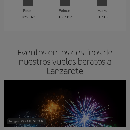
Enero
Febrero
Marzo
18º
/
16º
18º
/
15º
19º
/
16º
Eventos en los destinos de
nuestros vuelos baratos a
Lanzarote
Imagen: PRACH_STOCK