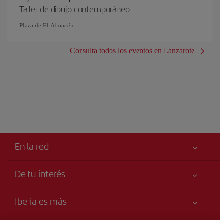
Taller de dibujo contemporáneo
Plaza de El Almacén
Consulta todos los eventos en Lanzarote
En la red
De tu interés
Tu seguridad es lo primero
Iberia es más
Declaración de accesibilidad
Noticias y Novedades