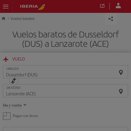
Saltar al contenido principal
Vuelos baratos
Vuelos baratos de Dusseldorf
(DUS) a Lanzarote (ACE)
VUELO
ORIGEN
DESTINO
Seleccione
Ida y vuelta
una
opción
Pagar con Avios