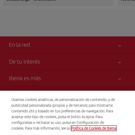
En la red
De tu interés
Tu seguridad es lo primero
Iberia es más
Declaración de accesibilidad
Noticias y Novedades
Compromiso de servicio
Transparencia
Grupo Iberia
Usamos cookies analíticas, de personalización de contenido, y de
Publicidad
publicidad personalizada (propias y de terceros) para mostrarte
Información Legal
Accionistas e Inversores
Mapa del sitio
Venta telefónica
contenido útil y basado en tus preferencias de navegación. Para
Condiciones Transporte
+44 0 20 3003 2109
aceptar este tipo de cookies, pulsa el botón Aceptar. Para
Nuestras Alianzas
Sostenibilidad
configurarlas o rechazar su uso, pulsa en Configuración de
Derechos del pasajero
British Airways
De Lunes a Domingo 00:00 - 24:00h (español e inglés).
cookies. Para más información, lee la
Política de Cookies de Iberia.
Condiciones Generales del Programa Iberia Plus