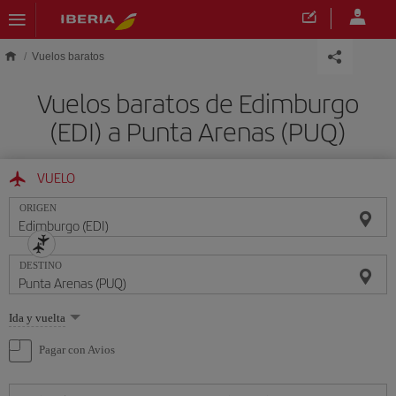
Saltar al contenido principal
Vuelos baratos
Vuelos baratos de Edimburgo
(EDI) a Punta Arenas (PUQ)
VUELO
ORIGEN
DESTINO
Seleccione
Ida y vuelta
una
opción
Pagar con Avios