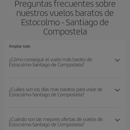
Preguntas frecuentes sobre
nuestros vuelos baratos de
Estocolmo - Santiago de
Compostela
Ampliar todo
¿Cómo conseguir el vuelo más barato de
Estocolmo-Santiago de Compostela?
Podrás ahorrar en tu billete de avión de Estocolmo-Santiago de
Compostela-dest y conseguir el vuelo más barato si evitas
¿Cuáles son los días más baratos para volar de
Estocolmo-Santiago de Compostela?
temporadas altas, compras con antelación y puedes ser flexible
con las fechas y horarios de ida y vuelta.
Para saber qué días te saldrá más económico volar, solo tienes
que empezar una consulta en nuestro
buscador de vuelos
¿Cuándo son las mejores ofertas de vuelos de
Estocolmo-Santiago de Compostela?
baratos
. Dinos desde dónde vuelas, a dónde quieres ir y en qué
fechas habías pensado viajar. Te mostraremos los vuelos más