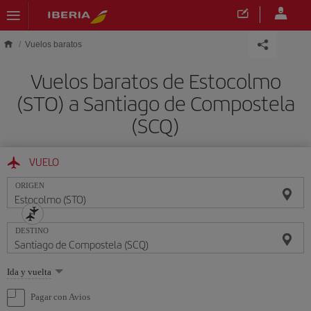
Saltar al contenido principal
Vuelos baratos
Vuelos baratos de Estocolmo
(STO) a Santiago de Compostela
(SCQ)
VUELO
ORIGEN
DESTINO
Seleccione
Ida y vuelta
una
opción
Pagar con Avios