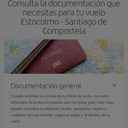
Consulta la documentación que
las fechas y los horarios del viaje un poco abiertos, podrás
elegir
necesitas para tu vuelo
el precio más barato.
Estocolmo - Santiago de
Compostela
Documentación general
Cuando termines la compra de tu billete de avión, recuerda
informarte de la documentación que necesitas para volar. Aquí
puedes consultar si requieres visado, pasaporte, seguro o
cualquier otro documento, según el origen y el destino de tu
vuelo.