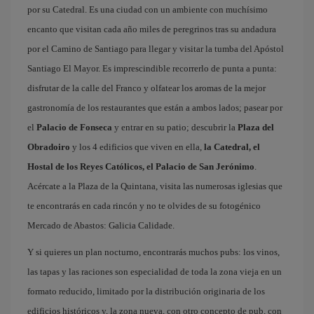
por su Catedral. Es una ciudad con un ambiente con muchísimo
encanto que visitan cada año miles de peregrinos tras su andadura
por el Camino de Santiago para llegar y visitar la tumba del Apóstol
Santiago El Mayor. Es imprescindible recorrerlo de punta a punta:
disfrutar de la calle del Franco y olfatear los aromas de la mejor
gastronomía de los restaurantes que están a ambos lados; pasear por
el
Palacio de Fonseca
y entrar en su patio; descubrir la
Plaza del
Obradoiro
y los 4 edificios que viven en ella,
la Catedral, el
Hostal de los Reyes Católicos, el Palacio de San Jerónimo
.
Acércate a la Plaza de la Quintana, visita las numerosas iglesias que
te encontrarás en cada rincón y no te olvides de su fotogénico
Mercado de Abastos: Galicia Calidade.
Y si quieres un plan nocturno, encontrarás muchos pubs: los vinos,
las tapas y las raciones son especialidad de toda la zona vieja en un
formato reducido, limitado por la distribución originaria de los
edificios históricos y, la zona nueva, con otro concepto de pub, con