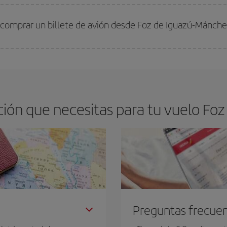
arte el mejor precio según tus necesidades de viaje. La tarifa básica, te asegu
 comprar un billete de avión desde Foz de Iguazú-Mánche
os baratos. Las claves para encontrar los mejores precios son
anticiparte y 
drán. Además, si buscas los vuelos con las fechas y los horarios del viaje un
ión que necesitas para tu vuelo Foz
Preguntas frecue