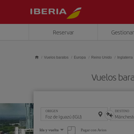
Saltar al contenido principal
Reservar
Gestionar
Vuelos baratos
Europa
Reino Unido
Inglaterra
Vuelos bar
ORIGEN
DESTINO
Seleccione
Pagar con Avios
Ida y vuelta