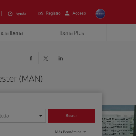
Registro
Acceso
Ayuda
cia Iberia
Iberia Plus
ester (MAN)
dulto
Buscar
o día/mes/año
Más Económica