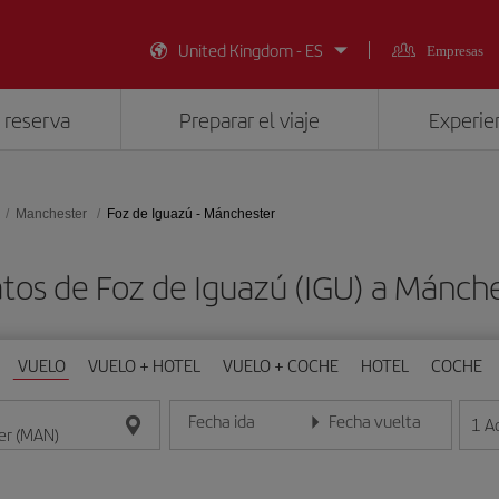
United Kingdom - ES
Empresas
 reserva
Preparar el viaje
Experien
Manchester
Foz de Iguazú - Mánchester
atos de Foz de Iguazú (IGU) a Mánch
VUELO
VUELO + HOTEL
VUELO + COCHE
HOTEL
COCHE
Fecha ida
Fecha vuelta
1
A
Introduce la fecha en formato día/mes/año
Introduce la fecha en format