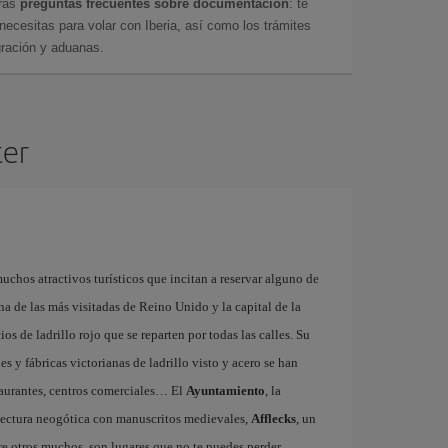
tras
preguntas frecuentes sobre documentación
: te
cesitas para volar con Iberia, así como los trámites
gración y aduanas.
ter
uchos atractivos turísticos que incitan a reservar alguno de
na de las más visitadas de Reino Unido y la capital de la
ios de ladrillo rojo que se reparten por todas las calles. Su
 y fábricas victorianas de ladrillo visto y acero se han
staurantes, centros comerciales… El
Ayuntamiento
, la
tectura neogótica con manuscritos medievales,
Afflecks
, un
re otros muchos, son lugares que no te puedes perder.