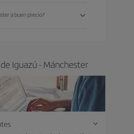
ra el vuelo más barato.
ster a buen precio?
ser flexible.
Lo normal es que
cuanto antes
 poco abiertos, podrás
elegir el precio más
 de Iguazú - Mánchester
ntes