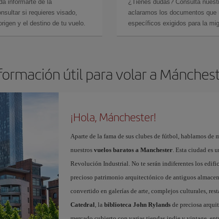
da informarte de la
¿Tienes dudas? Consulta nues
sultar si requieres visado,
aclaramos los documentos que ne
rigen y el destino de tu vuelo.
específicos exigidos para la mi
formación útil para volar a Mánches
¡Hola, Mánchester!
Aparte de la fama de sus clubes de fútbol, hablamos de m
nuestros
vuelos baratos a Manchester
. Esta ciudad es u
Revolución Industrial. No te serán indiferentes los edific
precioso patrimonio arquitectónico de antiguos almacenes
convertido en galerías de arte, complejos culturales, re
Catedral
, la
biblioteca John Rylands
de preciosa arqui
mercado cubierto con varias tiendas indie y vintage, ent