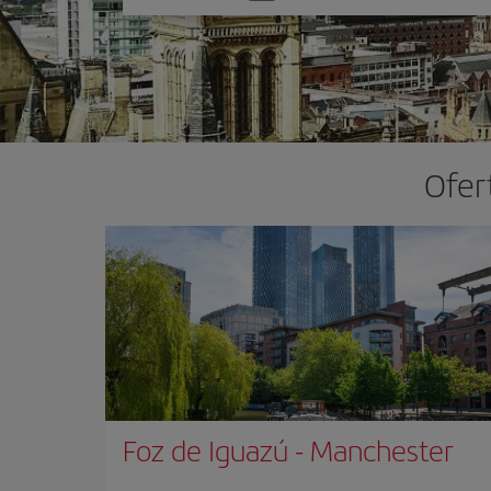
una
opción
Ofer
Foz de Iguazú
-
Manchester