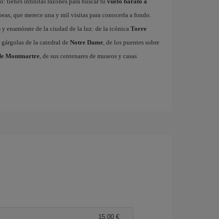
: tienes infinitas razones para buscar tu
vuelo barato a
ropeas, que merece una y mil visitas para conocerla a fondo.
s
y enamórate de la ciudad de la luz: de la icónica
Torre
 gárgolas de la catedral de
Notre Dame
, de los puentes sobre
de Montmartre
, de sus centenares de museos y casas
15,00 €