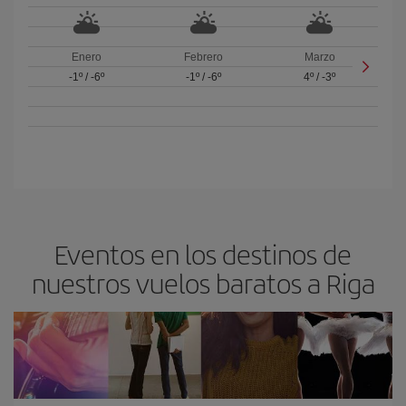
Enero
Febrero
Marzo
-1º
/
-6º
-1º
/
-6º
4º
/
-3º
Eventos en los destinos de
nuestros vuelos baratos a Riga