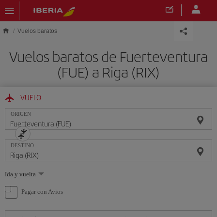
Saltar al contenido principal
Vuelos baratos
Vuelos baratos de Fuerteventura
(FUE) a Riga (RIX)
VUELO
ORIGEN
DESTINO
Seleccione
Ida y vuelta
una
opción
Pagar con Avios