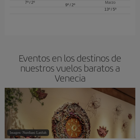
7º
/
2º
Marzo
9º
/
2º
13º
/
5º
Eventos en los destinos de
nuestros vuelos baratos a
Venecia
Imagen: Nurdiani Latifah