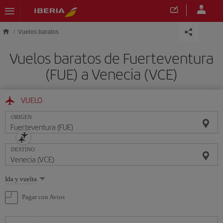
Saltar al contenido principal
Vuelos baratos
Vuelos baratos de Fuerteventura
(FUE) a Venecia (VCE)
VUELO
ORIGEN
DESTINO
Seleccione
Ida y vuelta
una
opción
Pagar con Avios