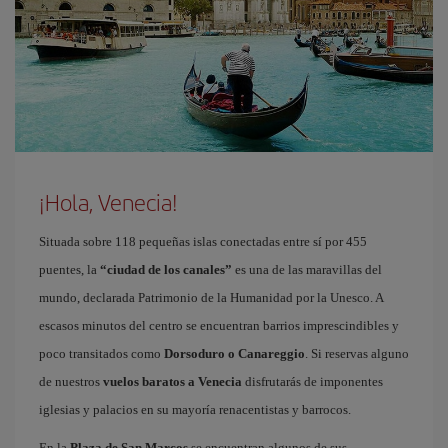
¡Hola, Venecia!
Situada sobre 118 pequeñas islas conectadas entre sí por 455
puentes, la
“ciudad de los canales”
es una de las maravillas del
mundo, declarada Patrimonio de la Humanidad por la Unesco. A
escasos minutos del centro se encuentran barrios imprescindibles y
poco transitados como
Dorsoduro o Canareggio
. Si reservas alguno
de nuestros
vuelos baratos a Venecia
disfrutarás de imponentes
iglesias y palacios en su mayoría renacentistas y barrocos.
En la
Plaza de San Marcos
se encuentran algunos de sus