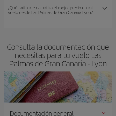
Los precios dependen de las plazas que queden libres en el vuelo
¿Qué tarifa me garantiza el mejor precio en mi
vuelo desde Las Palmas de Gran Canaria-Lyon?
y de que las tarifas más baratas (turista) estén disponibles o se
vayan agotando. Por eso, comprar con antelación es
fundamental
para conseguir
vuelos baratos a Las Palmas de
En Iberia, tenemos distintas tarifas para garantizarte el mejor
Gran Canaria-Lyon-dest
.
precio según tus necesidades de viaje. La tarifa básica, te
asegura el vuelo más barato.
Consulta la documentación que
necesitas para tu vuelo Las
Palmas de Gran Canaria - Lyon
Documentación general