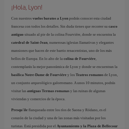
¡Hola, Lyon!
Con nuestros
vuelos baratos a Lyon
podrás conocer esta ciudad
francesa con todos los detalles. Sin duda tienes que recorrer su
casco
antiguo
situado al pie de la colina Fourviére, donde se encuentra la
catedral de Saint-Jean
, numerosas iglesias llamativas y elegantes
mansiones que hacen de este barrio renacentistas, uno de los más
bellos de Europa. En lo alto de la
colina de Fourviére
,
contemplarás la mejor panorámica de Lyon y donde se encuentran la
basílica Notre-Dame de Fourviére
y los
Teatros romanos
de Lyon,
un conjunto arqueológico galorromano. A unos 10 minutos, podrás
visitar las
antiguas Termas romanas
y las ruinas de algunas
viviendas y comercios de la época.
Presqu´ile
flanqueada entre los ríos de Saona y Ródano, es el
corazón de la ciudad y una de las zonas más visitadas por los
turistas. Está presidida por el
Ayuntamiento y la Plaza de Bellecour