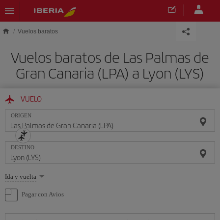
Saltar al contenido principal
Vuelos baratos
Vuelos baratos de Las Palmas de
Gran Canaria (LPA) a Lyon (LYS)
VUELO
ORIGEN
DESTINO
Seleccione
Ida y vuelta
una
opción
Pagar con Avios