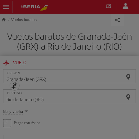
Saltar al contenido principal
Vuelos baratos
Vuelos baratos de Granada-Jaén
(GRX) a Río de Janeiro (RIO)
VUELO
ORIGEN
DESTINO
Seleccione
Ida y vuelta
una
opción
Pagar con Avios