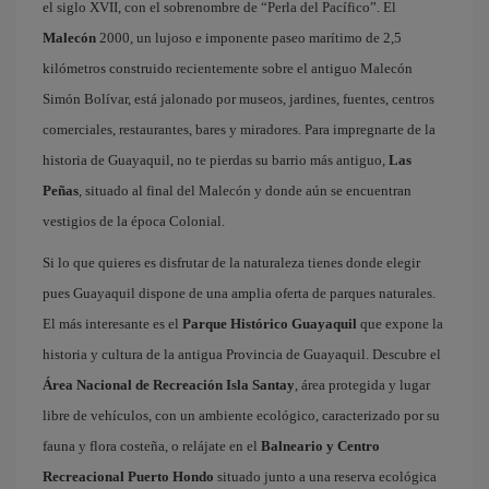
el siglo XVII, con el sobrenombre de “Perla del Pacífico”. El
Malecón
2000, un lujoso e imponente paseo marítimo de 2,5
kilómetros construido recientemente sobre el antiguo Malecón
Simón Bolívar, está jalonado por museos, jardines, fuentes, centros
comerciales, restaurantes, bares y miradores. Para impregnarte de la
historia de Guayaquil, no te pierdas su barrio más antiguo,
Las
Peñas
, situado al final del Malecón y donde aún se encuentran
vestigios de la época Colonial.
Si lo que quieres es disfrutar de la naturaleza tienes donde elegir
pues Guayaquil dispone de una amplia oferta de parques naturales.
El más interesante es el
Parque Histórico Guayaquil
que expone la
historia y cultura de la antigua Provincia de Guayaquil. Descubre el
Área Nacional de Recreación Isla Santay
, área protegida y lugar
libre de vehículos, con un ambiente ecológico, caracterizado por su
fauna y flora costeña, o relájate en el
Balneario y Centro
Recreacional Puerto Hondo
situado junto a una reserva ecológica