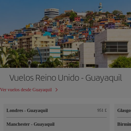
Vuelos Reino Unido - Guayaquil
Ver vuelos desde Guayaquil
Londres
-
Guayaquil
Glasg
951 £
Manchester
-
Guayaquil
Birmi