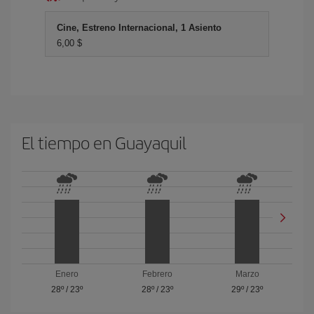
Cine, Estreno Internacional, 1 Asiento
6,00 $
El tiempo en Guayaquil
Enero
Febrero
Marzo
28º
/
23º
28º
/
23º
29º
/
23º