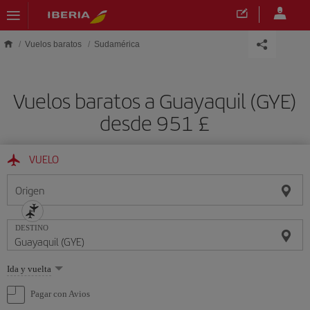
Saltar al contenido principal
Vuelos baratos
Sudamérica
Vuelos baratos a Guayaquil (GYE)
desde 951 £
VUELO
Origen
DESTINO
Seleccione
Ida y vuelta
una
opción
Pagar con Avios